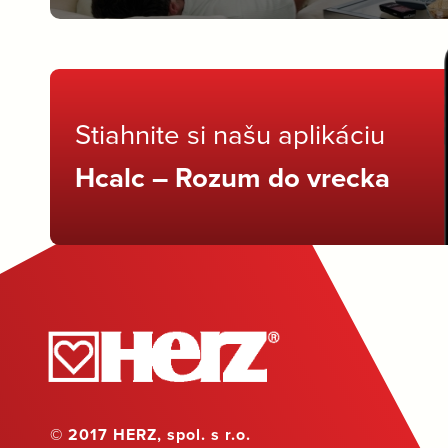
Stiahnite si našu aplikáciu
Hcalc – Rozum do vrecka
© 2017 HERZ, spol. s r.o.