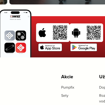
Akcie
Už
Pumpfix
Dop
Sety
Roz
vo