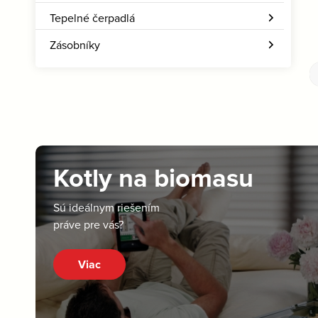
Tepelné čerpadlá
Zásobníky
Kotly na biomasu
Sú ideálnym riešením
práve pre vás?
Viac