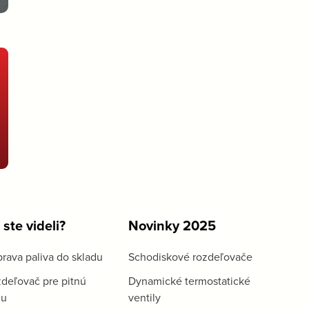
 ste videli?
Novinky 2025
rava paliva do skladu
Schodiskové rozdeľovače
deľovač pre pitnú
Dynamické termostatické
du
ventily