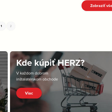
Zobraziť vš
1
2
Kde kúpiť HERZ?
V každom dobrom
inštalatérskom obchode
Viac