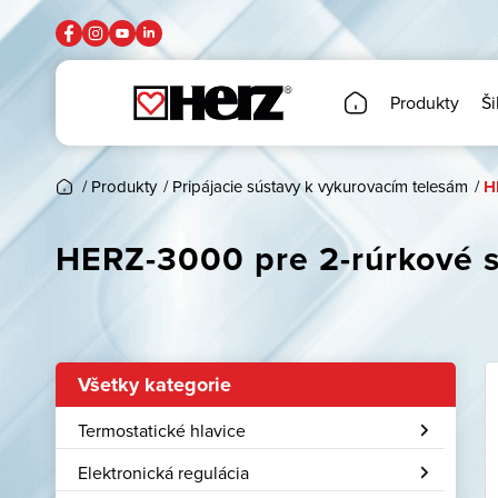
Produkty
Ši
/
Produkty
/
Pripájacie sústavy k vykurovacím telesám
/
H
HERZ-3000 pre 2-rúrkové s
Všetky kategorie
Termostatické hlavice
Elektronická regulácia