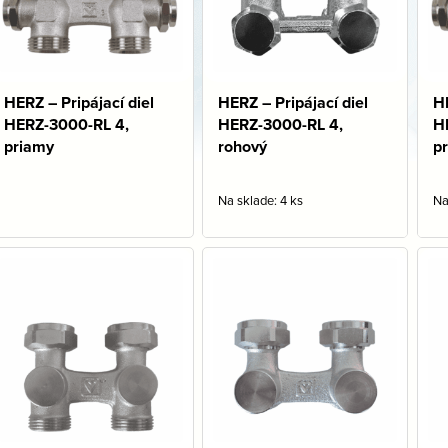
HERZ – Pripájací diel
HERZ – Pripájací diel
HE
HERZ-3000-RL 4,
HERZ-3000-RL 4,
H
priamy
rohový
p
Na sklade: 4 ks
Na