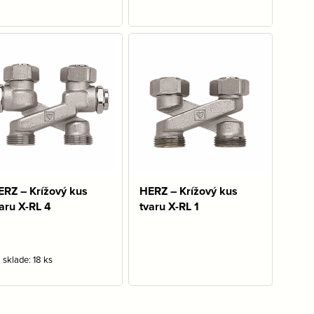
ERZ – Krížový kus
HERZ – Krížový kus
aru X-RL 4
tvaru X-RL 1
 sklade: 18 ks