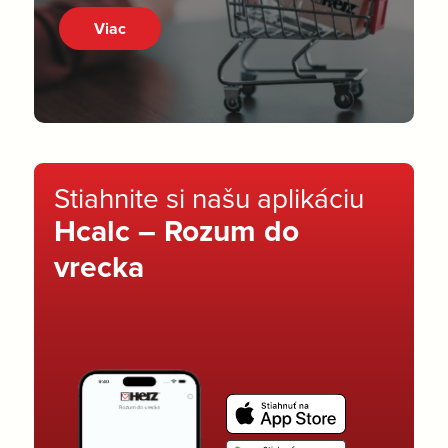
Viac
Stiahnite si našu aplikáciu
Hcalc – Rozum do
vrecka