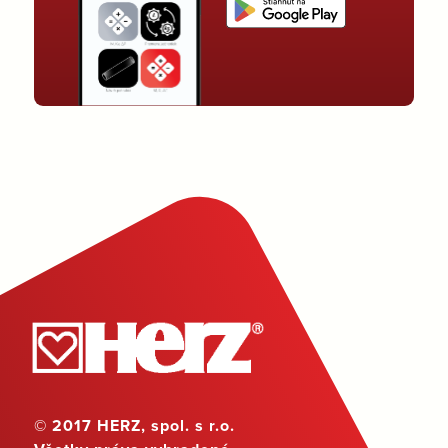
© 2017 HERZ, spol. s r.o.