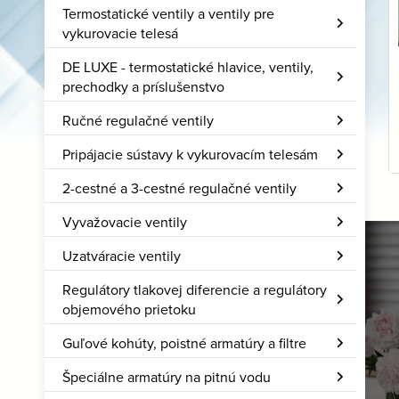
Termostatické ventily a ventily pre
vykurovacie telesá
DE LUXE - termostatické hlavice, ventily,
prechodky a príslušenstvo
Ručné regulačné ventily
Pripájacie sústavy k vykurovacím telesám
2-cestné a 3-cestné regulačné ventily
Vyvažovacie ventily
Kotly na biomasu
Uzatváracie ventily
Regulátory tlakovej diferencie a regulátory
Sú ideálnym riešením
objemového prietoku
práve pre vás?
Guľové kohúty, poistné armatúry a filtre
Viac
Špeciálne armatúry na pitnú vodu