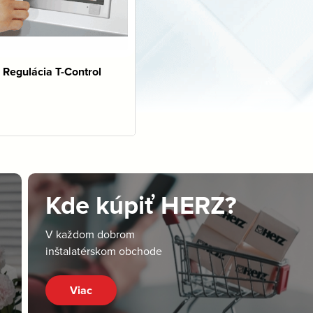
Regulácia T-Control
Kde kúpiť HERZ?
V každom dobrom
inštalatérskom obchode
Viac