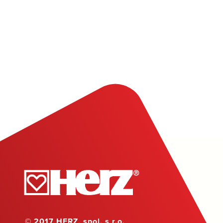
© 2017 HERZ, spol. s r.o.