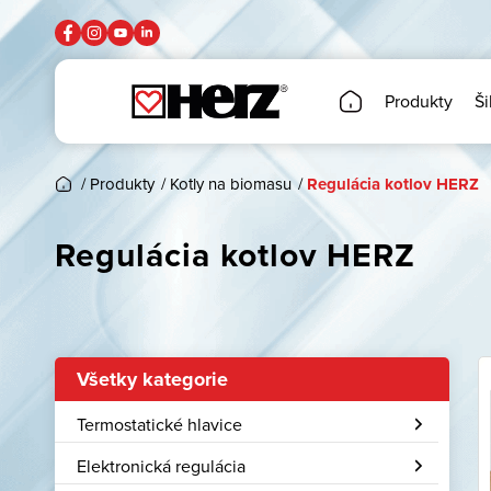
Produkty
Ši
/
Produkty
/
Kotly na biomasu
/
Regulácia kotlov HERZ
Regulácia kotlov HERZ
Všetky kategorie
Termostatické hlavice
Elektronická regulácia