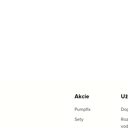
Akcie
Už
Pumpfix
Dop
Sety
Roz
vo