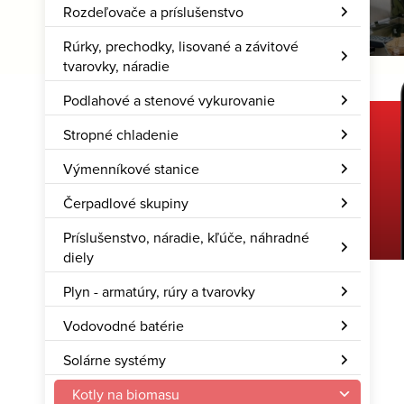
Rozdeľovače a príslušenstvo
Rúrky, prechodky, lisované a závitové
tvarovky, náradie
Podlahové a stenové vykurovanie
Stropné chladenie
Stiahnite si našu aplikáciu
Výmenníkové stanice
Hcalc – Rozum do vrecka
Čerpadlové skupiny
Príslušenstvo, náradie, kľúče, náhradné
diely
Plyn - armatúry, rúry a tvarovky
Vodovodné batérie
Solárne systémy
Kotly na biomasu