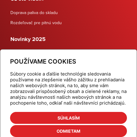
Doprava paliva do skladu
Rozdeľovač pre pitnú vodu
Novinky 2025
Schodiskové rozdeľovače
POUŽÍVAME COOKIES
Dynamické termostatické ventily
Súbory cookie a ďalšie technológie sledovania
používame na zlepšenie vášho zážitku z prehliadania
našich webových stránok, na to, aby sme vám
zobrazovali prispôsobený obsah a cielené reklamy, na
Domov
Produkty
analýzu návštevnosti našich webových stránok a na
pochopenie toho, odkiaľ naši návštevníci prichádzajú.
Aktuality
Odber šikovné tipy
Kalkulačky
Cenníky
SÚHLASÍM
Na stiahnutie
Referencie
ODMIETAM
O nás
Kontakt