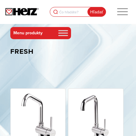
Search
for:
FRESH