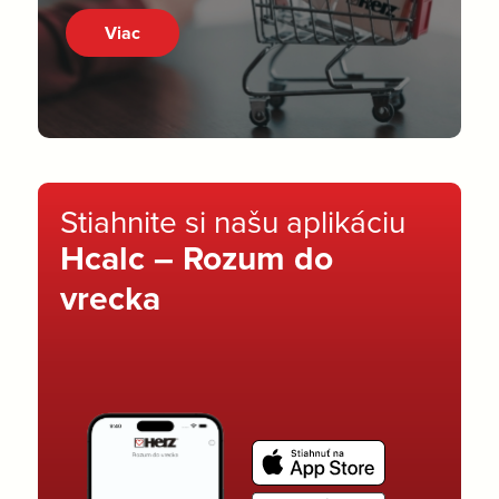
Viac
Stiahnite si našu aplikáciu
Hcalc – Rozum do
vrecka