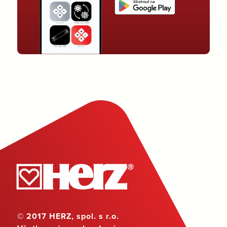
© 2017 HERZ, spol. s r.o.