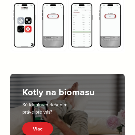
Kotly na biomasu
Sú ideálnym riešením
práve pre vás?
Viac