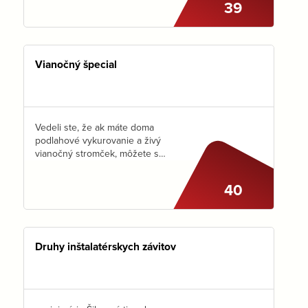
39
bude čerpadlovka fungovať
správne. Nezabudnite však
pretočiť aj teplomery! Aby
zákazník nemusel…
Vianočný špecial
Vedeli ste, že ak máte doma
podlahové vykurovanie a živý
vianočný stromček, môžete sa
tešiť z jeho sviežej vône
omnoho dlhšie, ak pod neho
40
podložíte kúsok polystyrénu?
Stromček tak rýchlo nevyschne
a Vy…
Druhy inštalatérskych závitov