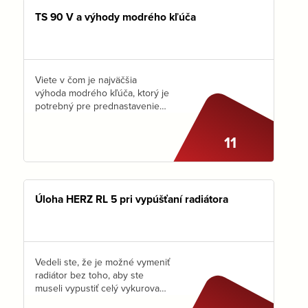
sami:Termovízia…
TS 90 V a výhody modrého kľúča
Viete v čom je najväčšia
výhoda modrého kľúča, ktorý je
potrebný pre prednastavenie
ventilu HERZ TS 90 V? Že ho
má k dispozícii len TEN, KTO
11
VIE PREČO A AKO HO POUŽIŤ.
To…
Úloha HERZ RL 5 pri vypúšťaní radiátora
Vedeli ste, že je možné vymeniť
radiátor bez toho, aby ste
museli vypustiť celý vykurovací
systém? Ak je na spiatočke