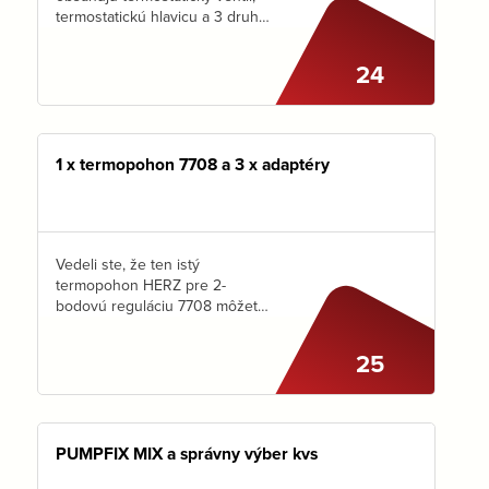
termostatickú hlavicu a 3 druhy
prechodiek na rôzne druhy
rúrok. V prípade NOVINKY -
24
pripojenie v ČIERNEJ MATNEJ
farbe je potrebné sadu
vyskladať podľa potreby.
1 x termopohon 7708 a 3 x adaptéry
Vedeli ste, že ten istý
termopohon HERZ pre 2-
bodovú reguláciu 7708 môžete
osadiť na rôzne typy ventilov a
závitov? Dôležité je mať ten
25
správny adaptér. Ak máte
termopohon pre ventily…
PUMPFIX MIX a správny výber kvs