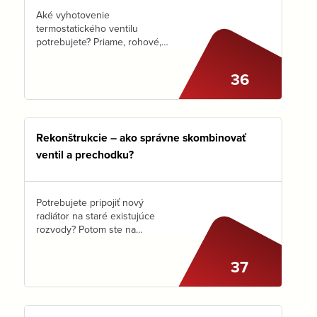
Aké vyhotovenie
termostatického ventilu
potrebujete? Priame, rohové,
špeciálne, trojosové? Skôr ako
predajcovi v obchode
36
odpoviete na túto otázku, je
potrebné ujasniť si 2 veci: 1.) že
termostatická hlavica sa VŽDY
montuje…
Rekonštrukcie – ako správne skombinovať
ventil a prechodku?
Potrebujete pripojiť nový
radiátor na staré existujúce
rozvody? Potom ste na
správnej adrese :-)
37