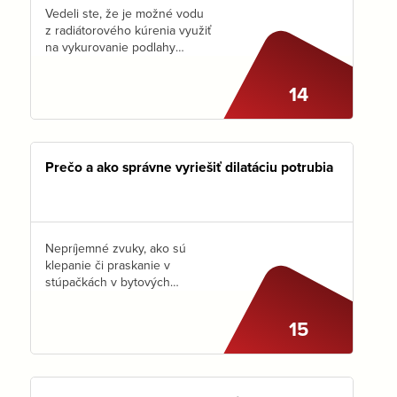
Vedeli ste, že je možné vodu
z radiátorového kúrenia využiť
na vykurovanie podlahy
v niekoľkých miestnostiach bez
toho, aby bolo potrebné zmeniť
14
existujúce zapojenie v kotolni?
Jednoduché riešenie ponúka
HERZ Compact Floor Light…
Prečo a ako správne vyriešiť dilatáciu potrubia
Nepríjemné zvuky, ako sú
klepanie či praskanie v
stúpačkách v bytových
domoch, sú často výsledkom
neriešenej dilatácie
15
potrubia. Potrubie sa vplyvom
zmien teploty vody neustále
predlžuje a skracuje. Ak sa s
tým…