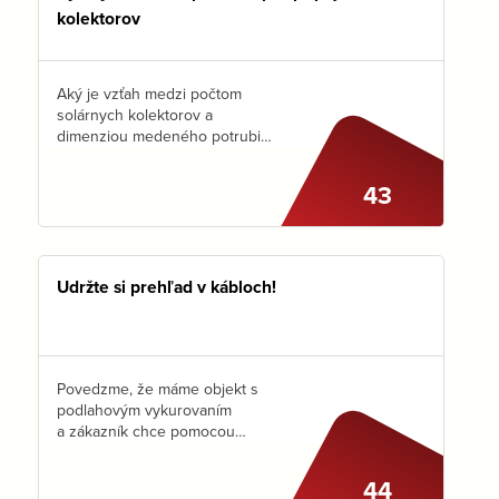
kolektorov
Aký je vzťah medzi počtom
solárnych kolektorov a
dimenziou medeného potrubia,
ktoré použijeme na ich
pripojenie?
43
Udržte si prehľad v kábloch!
Povedzme, že máme objekt s
podlahovým vykurovaním
a zákazník chce pomocou
priestorových termostatov
regulovať teplotu v každej
44
miestnosti zvlášť. Potom je