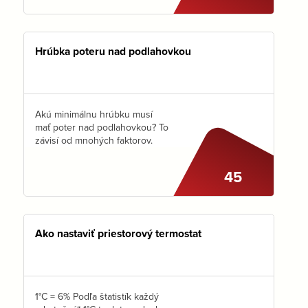
veľmi ľahké „stratiť sa“ v spleti
káblov, ktoré sa stretnú
v skrinke rozdeľovača…
Hrúbka poteru nad podlahovkou
Akú minimálnu hrúbku musí
mať poter nad podlahovkou? To
závisí od mnohých faktorov.
45
Ako nastaviť priestorový termostat
1°C = 6% Podľa štatistík každý