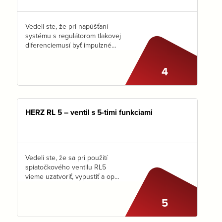
Vedeli ste, že pri napúšťaní
systému s regulátorom tlakovej
diferenciemusí byť impulzné
vedenie uzatvorené? 7
základných krokov pri
4
napustení systému s
regulátorom Regulátor tlakovej
diferencie HERZ 4002 udržiava
pomocou membrány
požadovaný…
HERZ RL 5 – ventil s 5-timi funkciami
Vedeli ste, že sa pri použití
spiatočkového ventilu RL5
vieme uzatvoriť, vypustiť a opäť
napustiť radiátor bez toho, aby
sa zmenilo prednastavenie
5
ventilu? Postup ako
prednastaviť ventil krok za