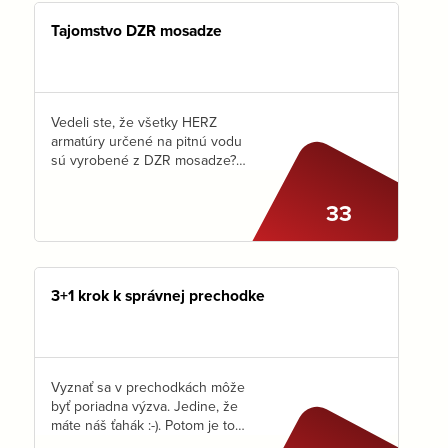
Tajomstvo DZR mosadze
Vedeli ste, že všetky HERZ
armatúry určené na pitnú vodu
sú vyrobené z DZR mosadze?
Ide o mosadz odolnú voči
vyplavovaniu zinku. Aké riziká
33
prináša vyplavovanie zinku
a ako sa s tým dá
vysporiadať?…
3+1 krok k správnej prechodke
Vyznať sa v prechodkách môže
byť poriadna výzva. Jedine, že
máte náš ťahák :-). Potom je to
už veľmi jednoduchá voľba.