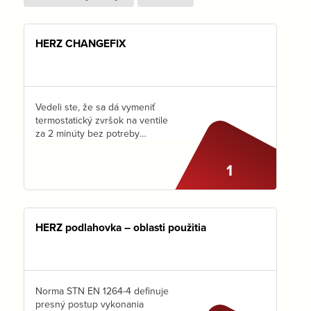
HERZ CHANGEFIX
Vedeli ste, že sa dá vymeniť
termostatický zvršok na ventile
za 2 minúty bez potreby
vypustenia radiátora? Rýchlo,
jednoducho, bezpečne
1
a žiadna potopa. V hlavnej
úlohe Herz Changefix Ako na
to sa…
HERZ podlahovka – oblasti použitia
Norma STN EN 1264-4 definuje
presný postup vykonania