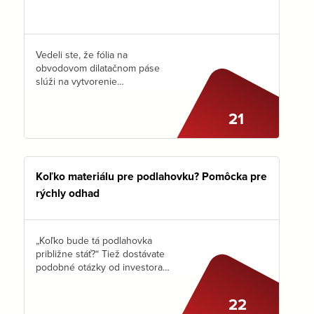
Vedeli ste, že fólia na
obvodovom dilatačnom páse
slúži na vytvorenie
„vodotesnej“ vaničky? Oceníte
ju hlavne počas vylievania
21
poteru. AKO a PREČO je
dôležité správne uložiť
obvodový dilatačný pás?
Obvodový…
Koľko materiálu pre podlahovku? Pomôcka pre
rýchly odhad
„Koľko bude tá podlahovka
približne stáť?“ Tiež dostávate
podobné otázky od investora
už pri prvej obhliadke na
stavbe a jediný údaj, ktorý máte
22
k dispozícii sú m2? Cena je na