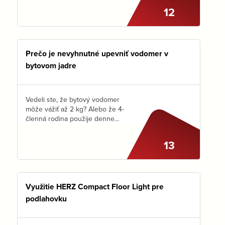
osadený ventil HERZ RL 5.
12
Ventil uzavrieme a pomocou
vypúšťacieho adaptéra…
Prečo je nevyhnutné upevniť vodomer v
bytovom jadre
Vedeli ste, že bytový vodomer
môže vážiť až 2 kg? Alebo že 4-
členná rodina použije denne
asi 200 x vodovodnú batériu?
Ako to spolu súvisí? Viac ako
13
by sa zdalo.…
Využitie HERZ Compact Floor Light pre
podlahovku