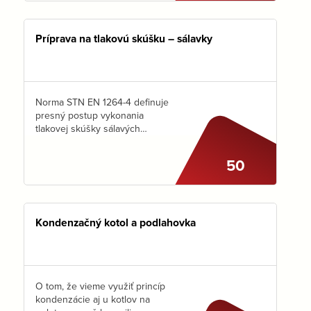
Príprava na tlakovú skúšku – sálavky
Norma STN EN 1264-4 definuje
presný postup vykonania
tlakovej skúšky sálavých
systémov. Viete však, na čo si
dať pozor pri PRÍPRAVE
50
POTRUBIA na tlakovú skúšku?
PS: Postup vykonania tlakovej
skúšky…
Kondenzačný kotol a podlahovka
O tom, že vieme využiť princíp
kondenzácie aj u kotlov na