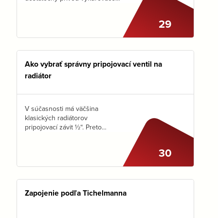
vody. To môže byť poriadna
výzva, ak máme v systéme veľa
29
radiátorov, alebo ak sú veľké
rozdiely v ich výkone. Ako
teda…
Ako vybrať správny pripojovací ventil na
radiátor
V súčasnosti má väčšina
klasických radiátorov
pripojovací závit ½“. Preto
môžeme smelo použiť na
prívod aj spiatočku pripojovací
30
ventil DN 15. Cez ďalšie
parametre, ktoré ovplyvňujú
výber vhodného ventilu na
pripojenie…
Zapojenie podľa Tichelmanna