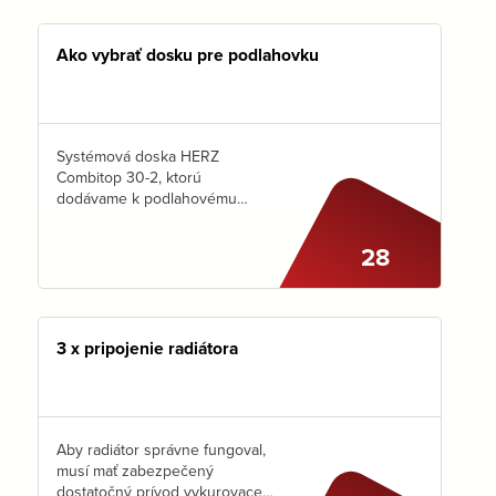
neznámeho:-) Ak Vás zaujíma
na…
Ako vybrať dosku pre podlahovku
Systémová doska HERZ
Combitop 30-2, ktorú
dodávame k podlahovému
vykurovaniu má podľa normy
označenie PST – TK 5000.
28
Často sa stretávame s otázkou :
Aké EPS má táto systémová
doska? Pre správnu…
3 x pripojenie radiátora
Aby radiátor správne fungoval,
musí mať zabezpečený
dostatočný prívod vykurovacej