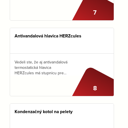
Američanom v roku 1886. Istý
pán architekt Bartholdi
7
ho pripravoval 13 rokov.
Vnútornú konštrukciu navrhol
staviteľ parížskej Eiffelovej…
Antivandalová hlavica HERZcules
Vedeli ste, že aj antivandalová
termostatická hlavica
HERZcules má stupnicu pre
nastavenie teploty? Stupnica
nie je viditeľná, ale so
8
správnym kľúčom sa k nej
dostanete. Teplotu nastavíte
a zafixujete. HERZcules je
určený…
Kondenzačný kotol na pelety