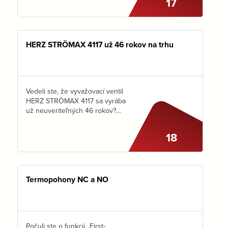
17
na rozdeľovač ), vytvoríte
ideálne podmienky na to, aby…
HERZ STRÖMAX 4117 už 46 rokov na trhu
Vedeli ste, že vyvažovací ventil
HERZ STRÖMAX 4117 sa vyrába
už neuveriteľných 46 rokov?
Tento šikmý ventil so stúpavým
vretenom prešiel mnohými
18
vylepšeniami a aj dnes si nájde
svoje uplatnenie…
Termopohony NC a NO
Počuli ste o funkcii „First-