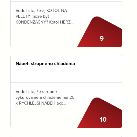
Vedeli ste, že aj KOTOL NA
PELETY môže byť
KONDENZAČNÝ? Kotol HERZ
pelletstar CONDENSATION
získava energiu cez 2-ťahový
9
nerezový výmenník. Vďaka
tomu dosahuje normovaný
stupeň využitia 106%. Na prvý
pohľad to…
Nábeh stropného chladenia
Vedeli ste, že stropné
vykurovanie a chladenie má 20
x RÝCHLEJŠÍ NÁBEH ako
podlahovka?Vďaka tomu
dokáže veľmi rýchlo reagovať
10
na zmenu požiadaviek
užívateľa. Ako to vyzerá
v praxi? Pozrite sa