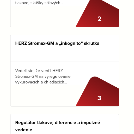
tlakovej skúšky sálavých
systémov.Viete však, na čo si
dať pozor pri PRÍPRAVE
2
POTRUBIA na tlakovú skúšku?
Ak máte skúsenosti
s montážou podlahového
kúrenia,…
HERZ Strömax-GM a „inkognito“ skrutka
Vedeli ste, že ventil HERZ
Strömax-GM na vyregulovanie
vykurovacích a chladiacich
okruhov má „inkognito“
skrutku?Nevidieť ju, avšak
3
vďaka nej je možné zafixovať
nastavenie ventilu a predísť
neželanej manipulácii.Stačí
použiť mini skrutkovač.
Šikovné…
Regulátor tlakovej diferencie a impulzné
vedenie