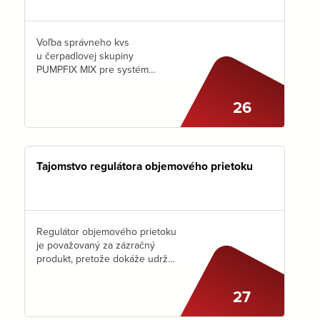
Voľba správneho kvs
u čerpadlovej skupiny
PUMPFIX MIX pre systém
podlahového vykurovania býva
„zapeklitá“ záležitosť. Ak
26
poznáte plochu podlahového
vykurovania alebo celkový
inštalovaný výkon vykurovania,
pre ktorý potrebujete
čerpadlovku, máme pre…
Tajomstvo regulátora objemového prietoku
Regulátor objemového prietoku
je považovaný za zázračný
produkt, pretože dokáže udržať
konštantný prietok pri
akýchkoľvek zmenách
27
v sústave. AKO TO ROBÍ? To je
často zahalené rúškom