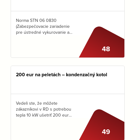
Norma STN 06 0830
(Zabezpečovacie zariadenie
pre ústredné vykurovanie a
ohrievanie úžitkovej vody)
hovorí, že na prívod studenej
48
vody do zásobníka je potrebné
osadiť SPÄTNÝ VENTIL tak, aby
bolo možné…
200 eur na peletách – kondenzačný kotol
Vedeli ste, že môžete
zákazníkovi v RD s potrebou
tepla 10 kW ušetriť 200 eur
ročne na peletách? Pokiaľ má
nízkoteplotné vykurovanie
49
a nechá si od Vás poradiť, aby
si pri riešení kotla…