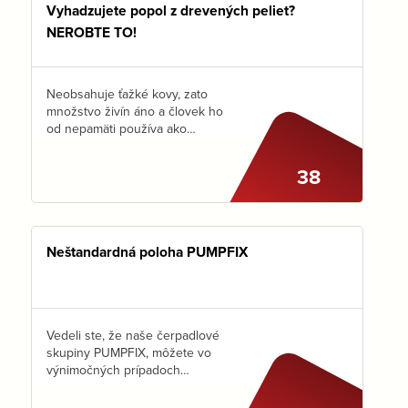
Vyhadzujete popol z drevených peliet?
NEROBTE TO!
Neobsahuje ťažké kovy, zato
množstvo živín áno a človek ho
od nepamäti používa ako
hnojivo. Čo je to?
…
38
Neštandardná poloha PUMPFIX
Vedeli ste, že naše čerpadlové
skupiny PUMPFIX, môžete vo
výnimočných prípadoch
namontovať aj „hore nohami“?
Napriek neštandardnej polohe