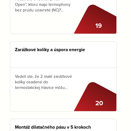
Open“, ktorú majú termophony
bez prúdu uzavreté (NC)?
Vďaka nej zostane ventil pod
termopohonom NC otvorený až
19
dovtedy, kým do neho prvý krát
neprivedieme napätie. A zatiaľ
môžeme…
Zarážkové kolíky a úspora energie
Vedeli ste, že 2 malé zarážkové
kolíky osadené do
termostatickej hlavice môžu
ušetriť až 20% energie na
teplo? Za predpokladu, že nimi
20
obmedzíme zbytočné
prekurovanie priestorov o 3 až
4 °C…
Montáž dilatačného pásu v 5 krokoch