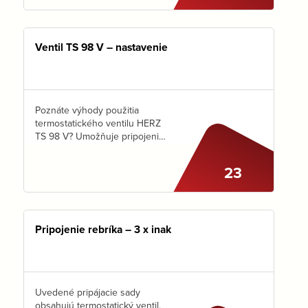
Vás, ale…
Ventil TS 98 V – nastavenie
Poznáte výhody použitia
termostatického ventilu HERZ
TS 98 V? Umožňuje pripojenie
vykurovacieho telesa, osadenie
termostatickej hlavice a ľahko
23
odčítateľné prednastavenie
a vyregulovanie vykurovacej
sústavy. Nájdete ho aj v našich
Setoch K,…
Pripojenie rebríka – 3 x inak
Uvedené pripájacie sady
obsahujú termostatický ventil,