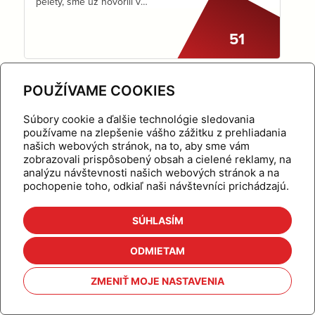
pelety, sme už hovorili v
jednom z našich predošlých
tipov ( pre pripomenutie TU).
51
Vedeli ste,že je ideálne
kombinovať…
POUŽÍVAME COOKIES
Letný špeciál
Súbory cookie a ďalšie technológie sledovania
používame na zlepšenie vášho zážitku z prehliadania
našich webových stránok, na to, aby sme vám
zobrazovali prispôsobený obsah a cielené reklamy, na
Vedeli ste, že prvý systém
analýzu návštevnosti našich webových stránok a na
centrálneho zásobovania
pochopenie toho, odkiaľ naši návštevníci prichádzajú.
teplom z geotermálneho zdroja
je funkčný doteraz? Postavili ho
vo francúzskej dedinke
52
SÚHLASÍM
Chaudes-Aigues okolo roku
1333. Geotermálna voda z
ODMIETAM
prameňa Par bola
dopravovaná…
Online kalkulačky – rýchla pomoc pre vás
ZMENIŤ MOJE NASTAVENIA