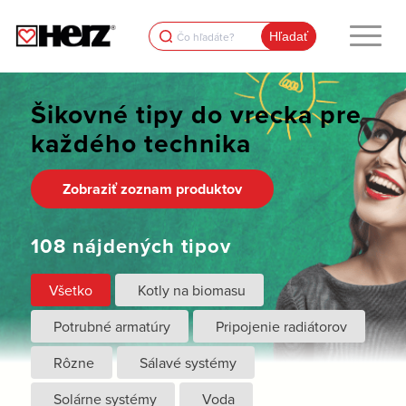
Search
for:
Šikovné tipy do vrecka pre
každého technika
Zobraziť zoznam produktov
108 nájdených tipov
Všetko
Kotly na biomasu
Potrubné armatúry
Pripojenie radiátorov
Rôzne
Sálavé systémy
Solárne systémy
Voda