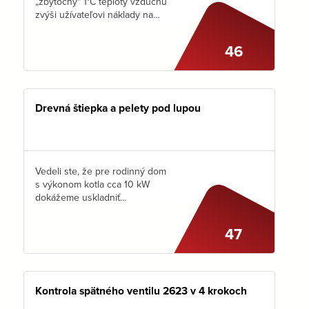
„zbytočný“ 1°C teploty vzduchu
zvýši užívateľovi náklady na
energiu zhruba o 6%.Má
zmysel zamyslieť sa nad tým,
46
kedy skutočne potrebujeme
v priestore komfortnú teplotu
a kedy stačí…
Drevná štiepka a pelety pod lupou
Vedeli ste, že pre rodinný dom
s výkonom kotla cca 10 kW
dokážeme uskladniť
CELOROČNÚ potrebu peliet aj
v MINI sklade s plochou len
47
6m2? Stačí nasypať pelety do
výšky 2 m. Ak…
Kontrola spätného ventilu 2623 v 4 krokoch