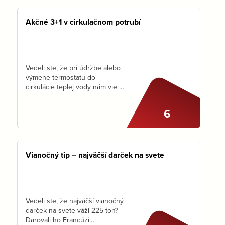
krokom nájdete…
Akčné 3+1 v cirkulačnom potrubí
Vedeli ste, že pri údržbe alebo
výmene termostatu do
cirkulácie teplej vody nám vie aj
obyčajné šróbenie zásadne
pomôcť? Ako zabezpečiť, aby
6
pri otvorení vodovodného
kohútika mal každý užívateľ k
dispozícii…
Vianočný tip – najväčší darček na svete
Vedeli ste, že najväčší vianočný
darček na svete váži 225 ton?
Darovali ho Francúzi