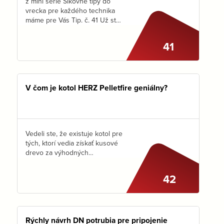
z mini série Šikovné tipy do
vrecka pre každého technika
máme pre Vás Tip. č. 41 Už ste
sa stretli s tým, aké škody
a nepríjemnosti vie urobiť spoj
41
vytvorený zo závitov,…
V čom je kotol HERZ Pelletfire geniálny?
Vedeli ste, že existuje kotol pre
tých, ktorí vedia získať kusové
drevo za výhodných
podmienok, učarovalo im ručné
prikladanie na oheň, ale na
42
druhú stranu nechcú byť
viazaný udržiavaním pahreby
24…
Rýchly návrh DN potrubia pre pripojenie