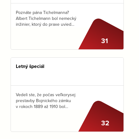
Poznáte pána Tichelmanna?
Albert Tichelmann bol nemecký
inžinier, ktorý do praxe uviedol
zapojenie vykurovacej sústavy
bez potreby použitia
31
regulačných armatúr. Aké
výhody prináša takéto
zapojenie pri stenovom alebo
stropnom…
Letný špeciál
Vedeli ste, že počas veľkorysej
prestavby Bojnického zámku
v rokoch 1889 až 1910 bol
zavedený aj unikátny
teplovzdušný systém
32
vykurovania? Gróf Pálffy ho
objednal priamo u vynálezcu –
Heinricha Meindingera. Ten…