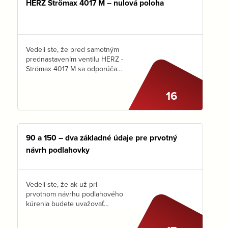
HERZ Strömax 4017 M – nulová poloha
Vedeli ste, že pred samotným
prednastavením ventilu HERZ -
Strömax 4017 M sa odporúča
skontrolovať jeho nulovú
polohu a v prípade potreby ho
16
aj nakalibrovať? Len tak je
možné spoľahnúť sa na…
90 a 150 – dva základné údaje pre prvotný
návrh podlahovky
Vedeli ste, že ak už pri
prvotnom návrhu podlahového
kúrenia budete uvažovať
s maximálnou dĺžkou okruhu
90 m ( vrátane dĺžky pripojenia