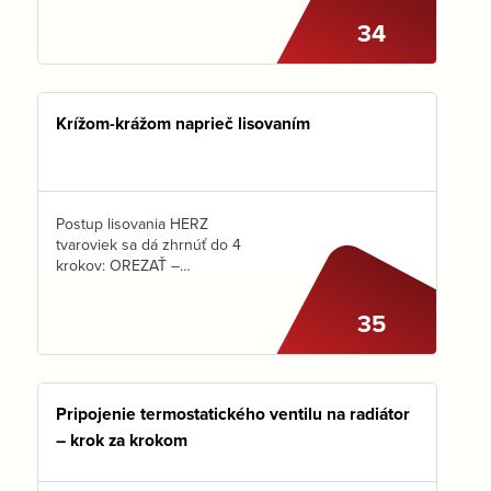
34
Krížom-krážom naprieč lisovaním
Postup lisovania HERZ
tvaroviek sa dá zhrnúť do 4
krokov: OREZAŤ –
NAKALIBROVAŤ – NASUNÚŤ –
ZALISOVAŤ Ale pre správny
35
výsledok je treba poznať ešte
pár dôležitých zásad. Máte 5…
Pripojenie termostatického ventilu na radiátor
– krok za krokom