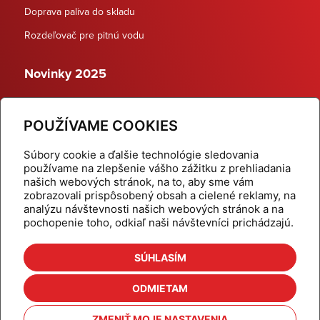
Doprava paliva do skladu
Rozdeľovač pre pitnú vodu
Novinky 2025
Schodiskové rozdeľovače
POUŽÍVAME COOKIES
Dynamické termostatické ventily
Súbory cookie a ďalšie technológie sledovania
používame na zlepšenie vášho zážitku z prehliadania
našich webových stránok, na to, aby sme vám
zobrazovali prispôsobený obsah a cielené reklamy, na
Domov
Produkty
analýzu návštevnosti našich webových stránok a na
pochopenie toho, odkiaľ naši návštevníci prichádzajú.
Aktuality
Odber šikovné tipy
Kalkulačky
Cenníky
SÚHLASÍM
Na stiahnutie
Referencie
ODMIETAM
O nás
Kontakt
ZMENIŤ MOJE NASTAVENIA