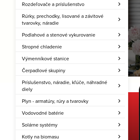
Rozdeľovače a príslušenstvo
Kotly na biomasu
Rúrky, prechodky, lisované a závitové
Sú ideálnym riešením
tvarovky, náradie
práve pre vás?
Podlahové a stenové vykurovanie
Stropné chladenie
Viac
Výmenníkové stanice
Čerpadlové skupiny
Príslušenstvo, náradie, kľúče, náhradné
diely
Plyn - armatúry, rúry a tvarovky
Stiahnite si našu aplikáciu
Vodovodné batérie
Hcalc – Rozum do vrecka
Solárne systémy
Kotly na biomasu