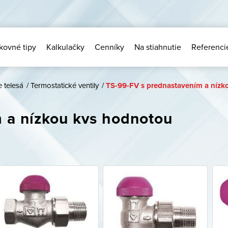
kovné tipy
Kalkulačky
Cenníky
Na stiahnutie
Referenci
e telesá
/
Termostatické ventily
/
TS-99-FV s prednastavením a nízk
 a nízkou kvs hodnotou