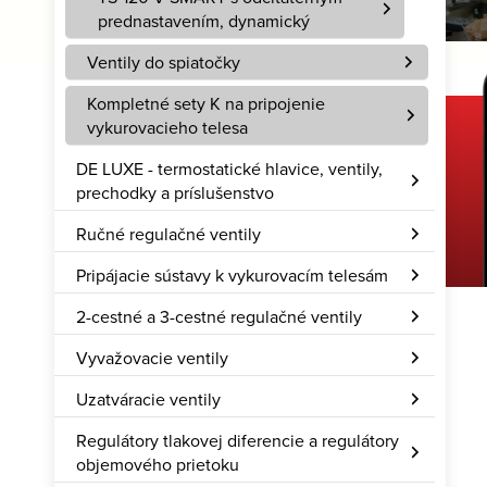
prednastavením, dynamický
Ventily do spiatočky
Kompletné sety K na pripojenie
vykurovacieho telesa
Stiahnite si našu aplikáciu
DE LUXE - termostatické hlavice, ventily,
prechodky a príslušenstvo
Hcalc – Rozum do vrecka
Ručné regulačné ventily
Pripájacie sústavy k vykurovacím telesám
2-cestné a 3-cestné regulačné ventily
Vyvažovacie ventily
Uzatváracie ventily
Regulátory tlakovej diferencie a regulátory
objemového prietoku