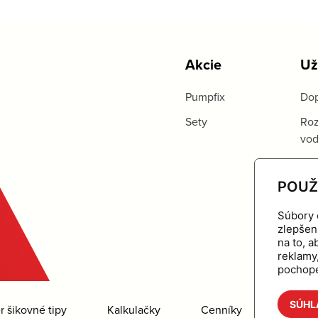
Akcie
Už
Pumpfix
Dop
Sety
Roz
vo
POUŽ
Súbory 
zlepšen
na to, 
reklamy
pochope
SÚHL
 šikovné tipy
Kalkulačky
Cenníky
Na stia