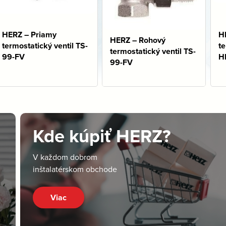
HERZ – Priamy
H
HERZ – Rohový
termostatický ventil TS-
te
termostatický ventil TS-
99-FV
H
99-FV
Kde kúpiť HERZ?
V každom dobrom
inštalatérskom obchode
Viac