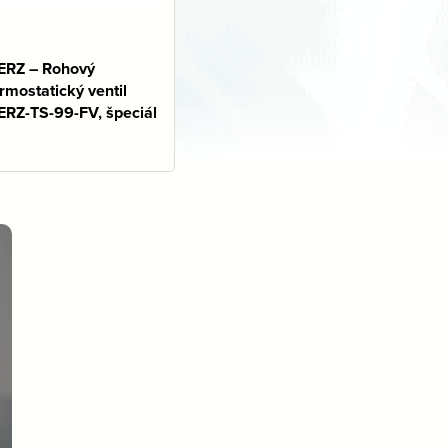
ERZ – Rohový
rmostatický ventil
ERZ-TS-99-FV, špeciál