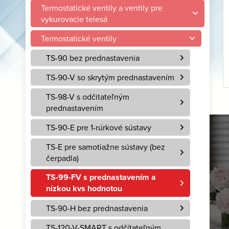
Termostatické ventily a ventily pre
vykurovacie telesá
Termostatické ventily
TS-90 bez prednastavenia
TS-90-V so skrytým prednastavením
TS-98-V s odčitateľným
prednastavením
TS-90-E pre 1-rúrkové sústavy
Kotly na biomasu
TS-E pre samotiažne sústavy (bez
čerpadla)
Sú ideálnym riešením
práve pre vás?
TS-99-FV s prednastavením a
nízkou kvs hodnotou
Viac
TS-90-H bez prednastavenia
TS-120-V-SMART s odčítateľným