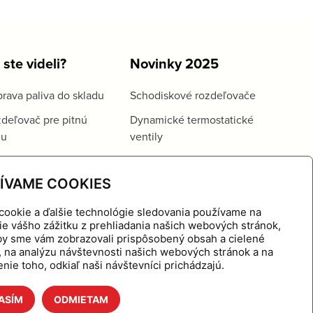
 ste videli?
Novinky 2025
rava paliva do skladu
Schodiskové rozdeľovače
deľovač pre pitnú
Dynamické termostatické
du
ventily
ÍVAME COOKIES
cookie a ďalšie technológie sledovania používame na
ie vášho zážitku z prehliadania našich webových stránok,
aby sme vám zobrazovali prispôsobený obsah a cielené
, na analýzu návštevnosti našich webových stránok a na
nie toho, odkiaľ naši návštevníci prichádzajú.
ASÍM
ODMIETAM
hnutie
Referencie
O nás
Kontakt