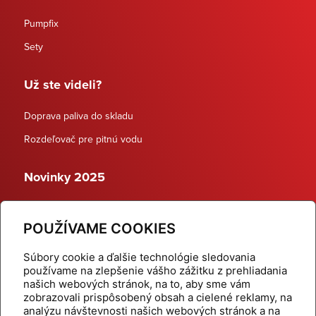
Pumpfix
Sety
Už ste videli?
Doprava paliva do skladu
Rozdeľovač pre pitnú vodu
Novinky 2025
Schodiskové rozdeľovače
POUŽÍVAME COOKIES
Dynamické termostatické ventily
Súbory cookie a ďalšie technológie sledovania
používame na zlepšenie vášho zážitku z prehliadania
našich webových stránok, na to, aby sme vám
zobrazovali prispôsobený obsah a cielené reklamy, na
Domov
Produkty
analýzu návštevnosti našich webových stránok a na