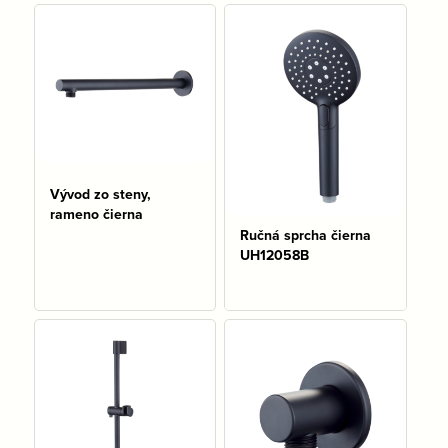
Na sklade: 8 ks
Na sklade: 1 ks
Vývod zo steny,
rameno čierna
Ručná sprcha čierna
UH12058B
Na sklade: 2 ks