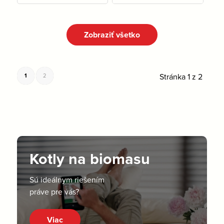
Na sklade: 5 ks
Na sklade: 2 ks
Zobraziť všetko
Stránka 1 z 2
1
2
Kotly na biomasu
Sú ideálnym riešením
práve pre vás?
Viac