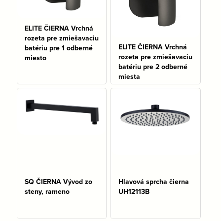
ELITE ČIERNA Vrchná
rozeta pre zmiešavaciu
ELITE ČIERNA Vrchná
batériu pre 1 odberné
rozeta pre zmiešavaciu
miesto
batériu pre 2 odberné
miesta
Na sklade: 4 ks
Na sklade: 4 ks
SQ ČIERNA Vývod zo
Hlavová sprcha čierna
steny, rameno
UH12113B