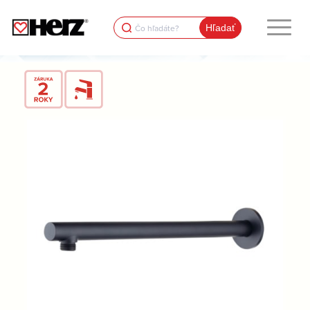
Search
for: