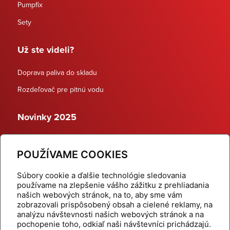
Pumpfix
Sety
Už ste videli?
Doprava paliva do skladu
Rozdeľovač pre pitnú vodu
Novinky 2025
Schodiskové rozdeľovače
POUŽÍVAME COOKIES
Dynamické termostatické ventily
Súbory cookie a ďalšie technológie sledovania
používame na zlepšenie vášho zážitku z prehliadania
našich webových stránok, na to, aby sme vám
zobrazovali prispôsobený obsah a cielené reklamy, na
Domov
Produkty
analýzu návštevnosti našich webových stránok a na
pochopenie toho, odkiaľ naši návštevníci prichádzajú.
Aktuality
Odber šikovné tipy