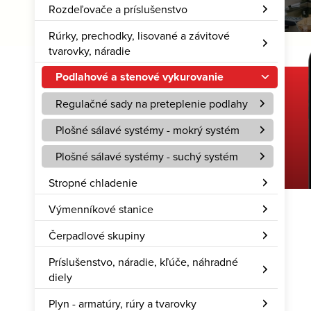
Rozdeľovače a príslušenstvo
Rúrky, prechodky, lisované a závitové
tvarovky, náradie
Podlahové a stenové vykurovanie
Regulačné sady na preteplenie podlahy
Stiahnite si našu aplikáciu
Plošné sálavé systémy - mokrý systém
Hcalc – Rozum do vrecka
Plošné sálavé systémy - suchý systém
Stropné chladenie
Výmenníkové stanice
Čerpadlové skupiny
Príslušenstvo, náradie, kľúče, náhradné
diely
Plyn - armatúry, rúry a tvarovky