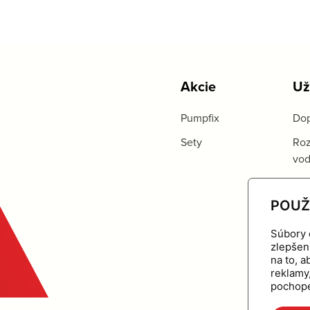
Akcie
Už
Pumpfix
Dop
Sety
Roz
vo
POUŽ
Súbory 
zlepšen
na to, 
reklamy
pochope