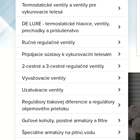
Termostatické ventily a ventily pre
vykurovacie telesá
DE LUXE - termostatické hlavice, ventily,
prechodky a príslušenstvo
Ručné regulačné ventily
Pripájacie sústavy k vykurovacím telesám
2-cestné a 3-cestné regulačné ventily
Vyvažovacie ventily
Kotly na biomasu
Uzatváracie ventily
Sú ideálnym riešením
Regulátory tlakovej diferencie a regulátory
práve pre vás?
objemového prietoku
Guľové kohúty, poistné armatúry a filtre
Viac
Špeciálne armatúry na pitnú vodu