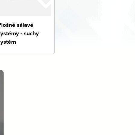
Plošné sálavé
systémy - suchý
systém