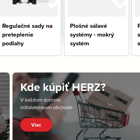
Regulačné sady na
Plošné sálavé
preteplenie
systémy - mokrý
podlahy
systém
Kde kúpiť HERZ?
V každom dobrom
inštalatérskom obchode
Viac