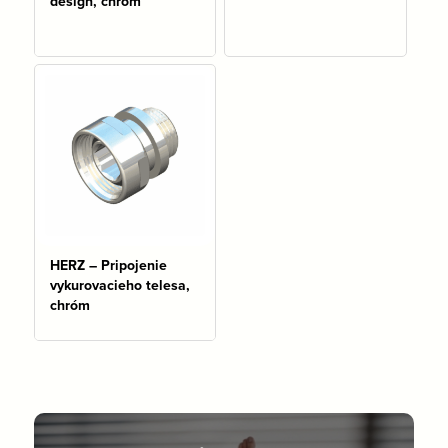
design, chróm
Na sklade: 1 ks
HERZ – Pripojenie
vykurovacieho telesa,
chróm
Na sklade: 95 ks