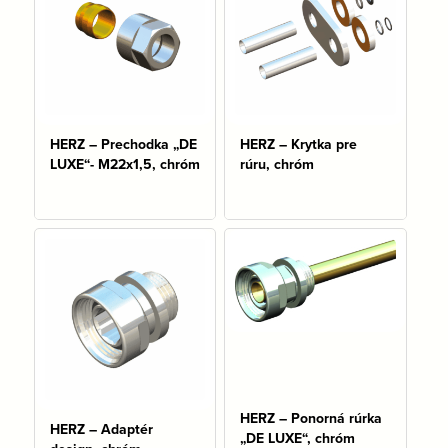
HERZ – Prechodka „DE
HERZ – Krytka pre
LUXE“- M22x1,5, chróm
rúru, chróm
Na sklade: 7 ks
HERZ – Ponorná rúrka
HERZ – Adaptér
„DE LUXE“, chróm