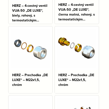
HERZ – 4-cestný ventil
HERZ – 4-cestný ventil
VUA-50 „DE LUXE“,
VUA-50 „DE LUXE“,
čierna matná, rohový, s
biely, rohový, s
termostatickým
termostatickým
zvrškom
zvrškom
Na sklade: 1 ks
HERZ – Prechodka „DE
HERZ – Prechodka „DE
LUXE“ – M22x1,5,
LUXE“ – M22x1,5,
chróm
chróm