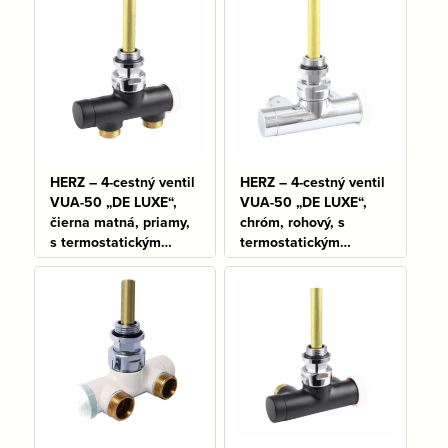
HERZ – 4-cestný ventil
HERZ – 4-cestný ventil
VUA-50 „DE LUXE“,
VUA-50 „DE LUXE“,
čierna matná, priamy,
chróm, rohový, s
s termostatickým
termostatickým
zvrškom
zvrškom
Na sklade: 1 ks