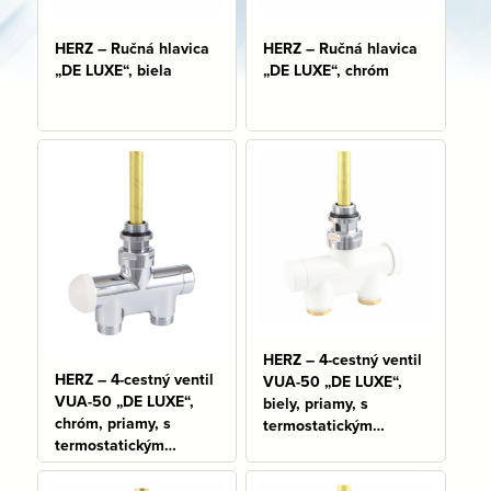
HERZ – Ručná hlavica
HERZ – Ručná hlavica
„DE LUXE“, biela
„DE LUXE“, chróm
Na sklade: 5 ks
Na sklade: 18 ks
HERZ – 4-cestný ventil
HERZ – 4-cestný ventil
VUA-50 „DE LUXE“,
VUA-50 „DE LUXE“,
biely, priamy, s
chróm, priamy, s
termostatickým
termostatickým
zvrškom
zvrškom
Na sklade: 1 ks