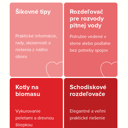
Šikovné tipy
Rozdeľovač
pre rozvody
pitnej vody
Praktické informácie,
Potrubie vedené v
rady, skúsenosti a
stene alebo podlahe
riešenia z nášho
bez potreby spojov
oboru
Kotly na
Schodiskové
biomasu
rozdeľovače
Vykurovanie
Elegantné a veľmi
peletami a drevnou
praktické riešenie
štiepkou