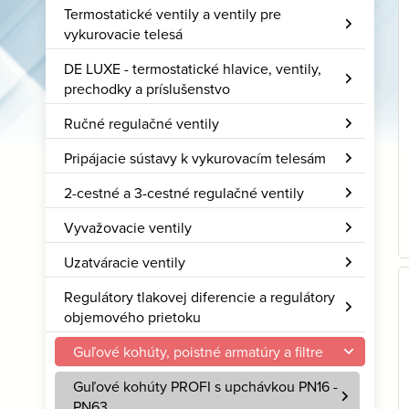
Termostatické ventily a ventily pre
vykurovacie telesá
DE LUXE - termostatické hlavice, ventily,
prechodky a príslušenstvo
Ručné regulačné ventily
Pripájacie sústavy k vykurovacím telesám
2-cestné a 3-cestné regulačné ventily
Vyvažovacie ventily
Uzatváracie ventily
Regulátory tlakovej diferencie a regulátory
objemového prietoku
Guľové kohúty, poistné armatúry a filtre
Guľové kohúty PROFI s upchávkou PN16 -
PN63