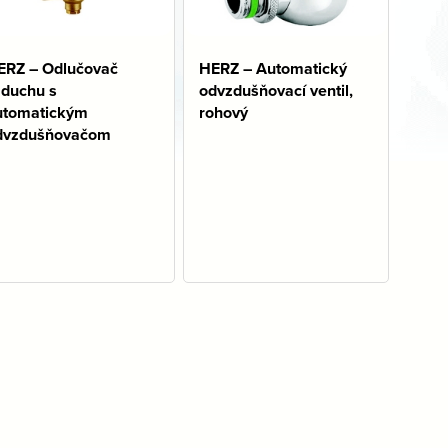
ERZ – Odlučovač
HERZ – Automatický
zduchu s
odvzdušňovací ventil,
utomatickým
rohový
dvzdušňovačom