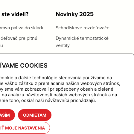
 ste videli?
Novinky 2025
rava paliva do skladu
Schodiskové rozdeľovače
deľovač pre pitnú
Dynamické termostatické
du
ventily
ÍVAME COOKIES
cookie a ďalšie technológie sledovania používame na
ie vášho zážitku z prehliadania našich webových stránok,
aby sme vám zobrazovali prispôsobený obsah a cielené
, na analýzu návštevnosti našich webových stránok a na
nie toho, odkiaľ naši návštevníci prichádzajú.
ASÍM
ODMIETAM
hnutie
Referencie
O nás
Kontakt
IŤ MOJE NASTAVENIA