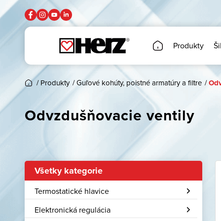
Produkty
Ši
/
Produkty
/
Guľové kohúty, poistné armatúry a filtre
/
Odv
Odvzdušňovacie ventily
Všetky kategorie
Termostatické hlavice
Elektronická regulácia