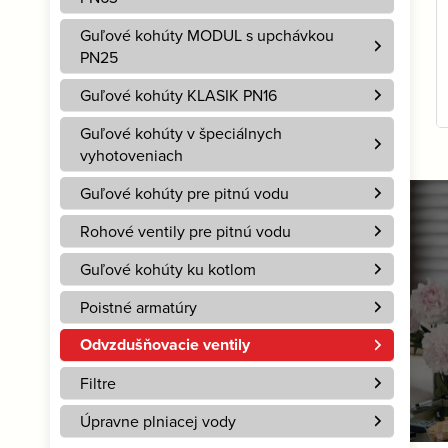
Guľové kohúty MODUL s upchávkou
PN25
Guľové kohúty KLASIK PN16
Guľové kohúty v špeciálnych
vyhotoveniach
Guľové kohúty pre pitnú vodu
Kotly na biomasu
Rohové ventily pre pitnú vodu
Sú ideálnym riešením
Guľové kohúty ku kotlom
práve pre vás?
Poistné armatúry
Odvzdušňovacie ventily
Viac
Filtre
Úpravne plniacej vody