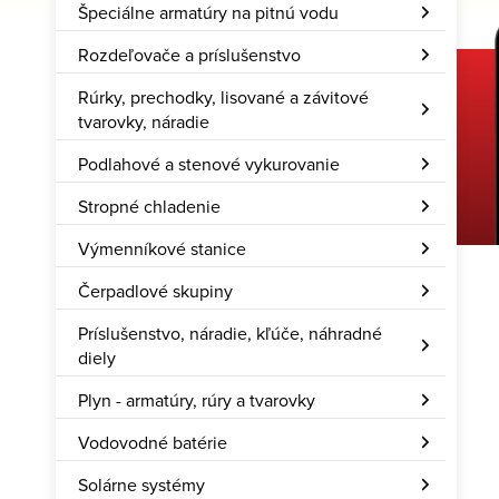
Špeciálne armatúry na pitnú vodu
Rozdeľovače a príslušenstvo
Rúrky, prechodky, lisované a závitové
Stiahnite si našu aplikáciu
tvarovky, náradie
Hcalc – Rozum do vrecka
Podlahové a stenové vykurovanie
Stropné chladenie
Výmenníkové stanice
Čerpadlové skupiny
Príslušenstvo, náradie, kľúče, náhradné
diely
Plyn - armatúry, rúry a tvarovky
Vodovodné batérie
Solárne systémy