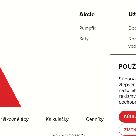
Akcie
Už
Pumpfix
Dop
Sety
Roz
vo
POUŽ
Súbory 
zlepšen
na to, 
reklamy
pochope
SÚHL
 šikovné tipy
Kalkulačky
Cenníky
Na stia
ZMEN
Nastavenie cookies