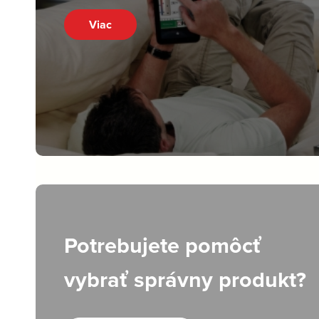
Viac
Potrebujete pomôcť
vybrať správny produkt?