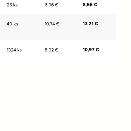
8,56
€
25 ks
6,96
€
13,21
€
40 ks
10,74
€
10,97
€
1324 ks
8,92
€