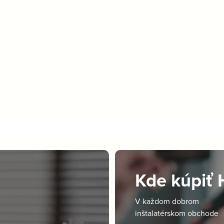
Kde kúpiť
V každom dobrom
inštalatérskom obchode