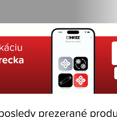
ikáciu
recka
posledy prezerané produ