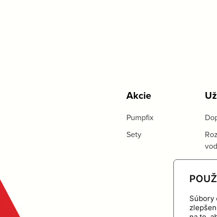
Akcie
Už
Pumpfix
Dop
Sety
Roz
vo
POUŽ
Súbory 
zlepšen
na to, 