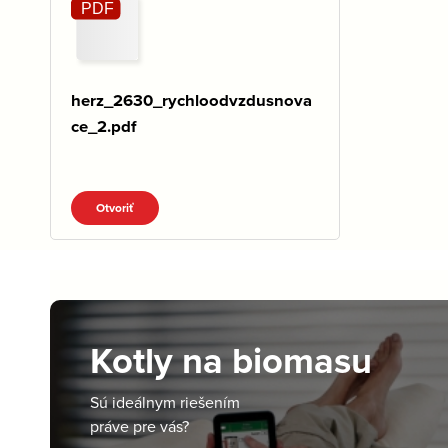
herz_2630_rychloodvzdusnova
ce_2.pdf
Otvoriť
Kotly na biomasu
Sú ideálnym riešením
práve pre vás?