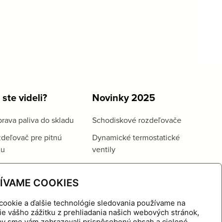
 ste videli?
Novinky 2025
rava paliva do skladu
Schodiskové rozdeľovače
deľovač pre pitnú
Dynamické termostatické
du
ventily
ÍVAME COOKIES
cookie a ďalšie technológie sledovania používame na
ie vášho zážitku z prehliadania našich webových stránok,
aby sme vám zobrazovali prispôsobený obsah a cielené