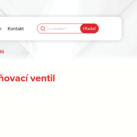
Search
e
Kontakt
for:
il
ovací ventil