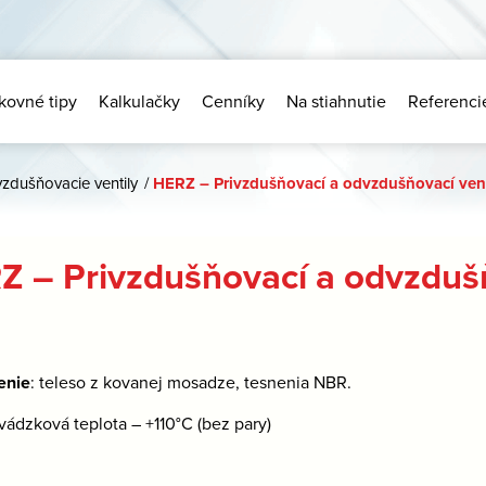
kovné tipy
Kalkulačky
Cenníky
Na stiahnutie
Referenci
zdušňovacie ventily
/
HERZ – Privzdušňovací a odvzdušňovací vent
Z – Privzdušňovací a odvzdušň
enie
: teleso z kovanej mosadze, tesnenia NBR.
vádzková teplota – +110°C (bez pary)