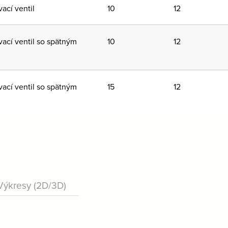
ací ventil
10
12
ací ventil so spätným
10
12
ací ventil so spätným
15
12
Výkresy (2D/3D)