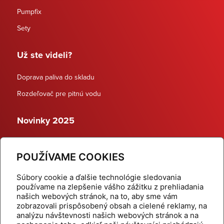
Pumpfix
Sety
Už ste videli?
Doprava paliva do skladu
Rozdeľovač pre pitnú vodu
Novinky 2025
Schodiskové rozdeľovače
POUŽÍVAME COOKIES
Dynamické termostatické ventily
Súbory cookie a ďalšie technológie sledovania
používame na zlepšenie vášho zážitku z prehliadania
našich webových stránok, na to, aby sme vám
zobrazovali prispôsobený obsah a cielené reklamy, na
Domov
Produkty
analýzu návštevnosti našich webových stránok a na