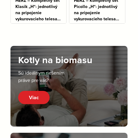
HERZ – Kompletný set
HERZ – Kompletný set
Klasik „H“- jednotlivý
Picollo „H“- jednotlivý
na pripojenie
na pripojenie
vykurovacieho telesa
vykurovacieho telesa
typu VK, rohový
typu VK, rohový
Na sklade: 49 ks
Na sklade: 50 ks
Kotly na biomasu
Sú ideálnym riešením
práve pre vás?
Viac