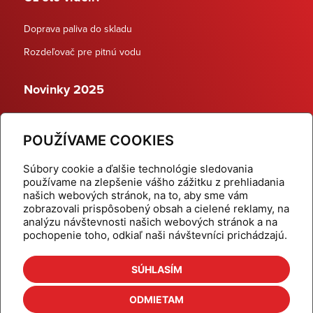
Doprava paliva do skladu
Rozdeľovač pre pitnú vodu
Novinky 2025
Schodiskové rozdeľovače
POUŽÍVAME COOKIES
Dynamické termostatické ventily
Súbory cookie a ďalšie technológie sledovania
používame na zlepšenie vášho zážitku z prehliadania
našich webových stránok, na to, aby sme vám
zobrazovali prispôsobený obsah a cielené reklamy, na
Domov
Produkty
analýzu návštevnosti našich webových stránok a na
pochopenie toho, odkiaľ naši návštevníci prichádzajú.
Aktuality
Odber šikovné tipy
Kalkulačky
Cenníky
SÚHLASÍM
Na stiahnutie
Referencie
ODMIETAM
O nás
Kontakt