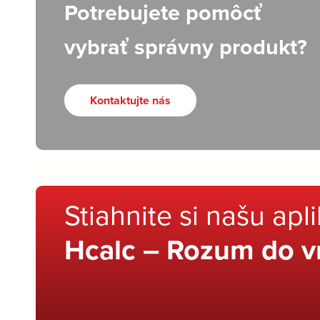
Potrebujete pomôcť
vybrať správny produkt?
Kontaktujte nás
Stiahnite si našu apl
Hcalc – Rozum do v