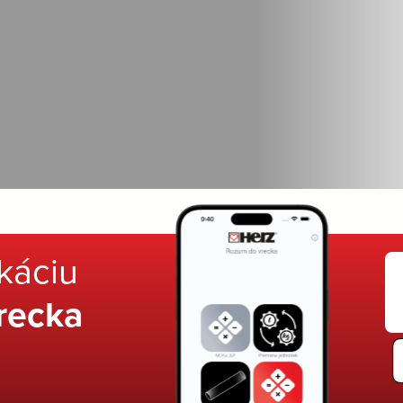
ikáciu
recka