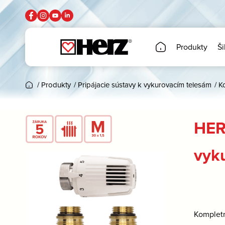
Produkty
Ši
/
Produkty
/
Pripájacie sústavy k vykurovacím telesám
/
K
HERZ
vyk
Kompletn