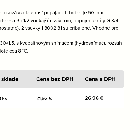
, osová vzdialenosť pripájacích hrdiel je 50 mm,
elesa Rp 1/2 vonkajším závitom, pripojenie rúry G 3/4
statne), 2 vsuvky 1 3002 31 sú pribalené. Vhodné pre
 30×1,5, s kvapalinovým snímačom (hydrosnímač), rozsah
ote cca 8 °C.
 sklade
Cena bez DPH
Cena s DPH
26,96
€
 ks
21,92
€