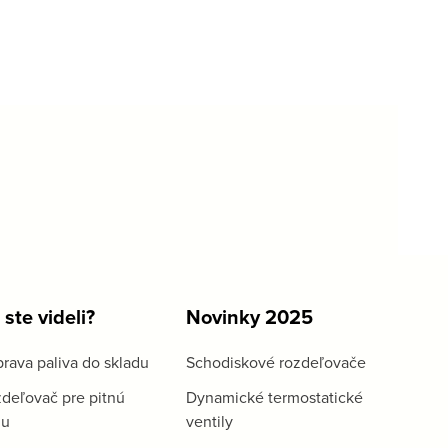
 ste videli?
Novinky 2025
rava paliva do skladu
Schodiskové rozdeľovače
deľovač pre pitnú
Dynamické termostatické
du
ventily