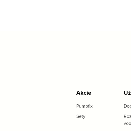
Akcie
Už
Pumpfix
Dop
Sety
Roz
vo