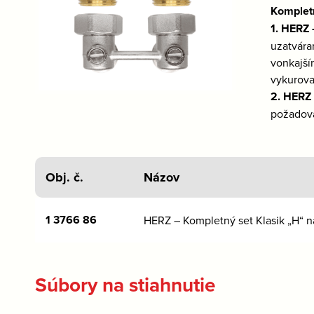
Kompletn
1. HERZ 
uzatvára
vonkajší
vykurova
2. HERZ 
požadova
Obj. č.
Názov
1 3766 86
HERZ – Kompletný set Klasik „H“ n
Súbory na stiahnutie