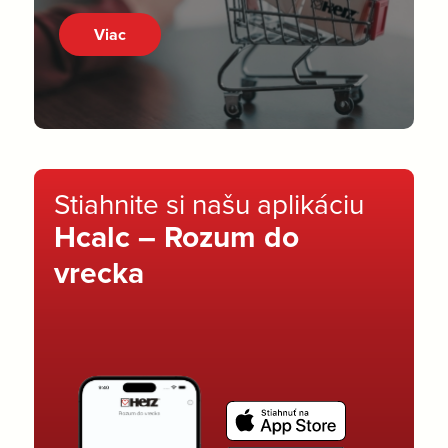
Viac
Stiahnite si našu aplikáciu
Hcalc – Rozum do
vrecka