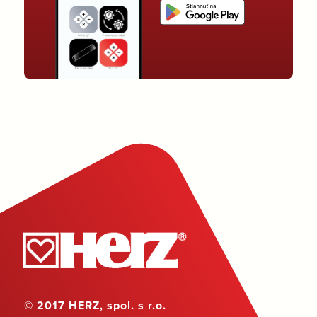
© 2017 HERZ, spol. s r.o.