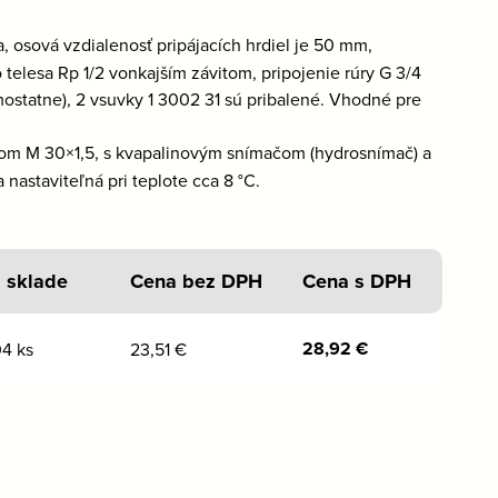
, osová vzdialenosť pripájacích hrdiel je 50 mm,
elesa Rp 1/2 vonkajším závitom, pripojenie rúry G 3/4
statne), 2 vsuvky 1 3002 31 sú pribalené. Vhodné pre
itom M 30×1,5, s kvapalinovým snímačom (hydrosnímač) a
astaviteľná pri teplote cca 8 °C.
 sklade
Cena bez DPH
Cena s DPH
28,92
€
04 ks
23,51
€