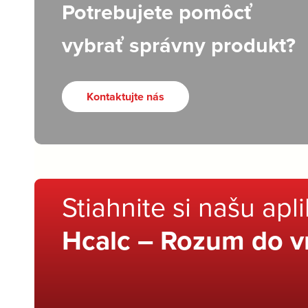
Potrebujete pomôcť
vybrať správny produkt?
Kontaktujte nás
Stiahnite si našu apl
Hcalc – Rozum do v