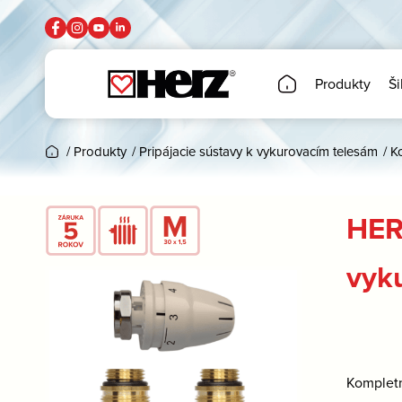
Produkty
Ši
/
Produkty
/
Pripájacie sústavy k vykurovacím telesám
/
K
HERZ
vyk
Kompletn