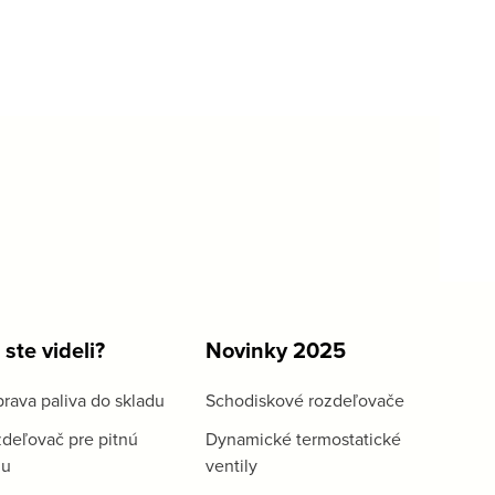
 ste videli?
Novinky 2025
rava paliva do skladu
Schodiskové rozdeľovače
deľovač pre pitnú
Dynamické termostatické
du
ventily