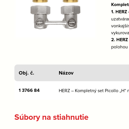
Kompletn
1. HERZ 
uzatvára
vonkajší
vykurova
2. HERZ 
polohou 
Obj. č.
Názov
1 3766 84
HERZ – Kompletný set Picollo „H“ 
Súbory na stiahnutie