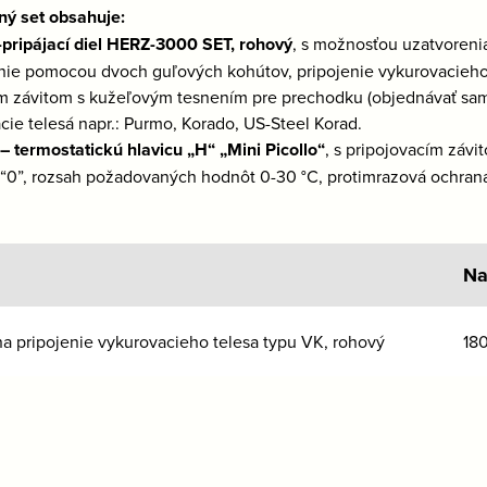
ý set obsahuje:
-pripájací diel HERZ-3000 SET, rohový
, s možnosťou uzatvorenia
nie pomocou dvoch guľových kohútov, pripojenie vykurovacieho t
m závitom s kužeľovým tesnením pre prechodku (objednávať samo
cie telesá napr.: Purmo, Korado, US-Steel Korad.
– termostatickú hlavicu „H“ „Mini Picollo“
, s pripojovacím záv
“0”, rozsah požadovaných hodnôt 0-30 °C, protimrazová ochrana n
Na
na pripojenie vykurovacieho telesa typu VK, rohový
18