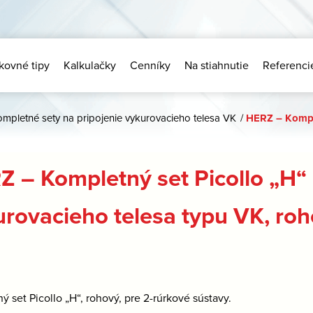
kovné tipy
Kalkulačky
Cenníky
Na stiahnutie
Referenci
ompletné sety na pripojenie vykurovacieho telesa VK
/
HERZ – Komple
 – Kompletný set Picollo „H“ 
urovacieho telesa typu VK, ro
ý set Picollo „H“, rohový, pre 2-rúrkové sústavy.