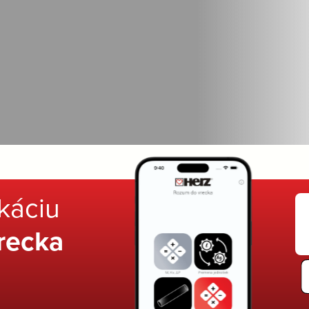
ikáciu
recka