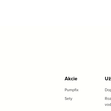
Akcie
Už
Pumpfix
Dop
Sety
Roz
vo