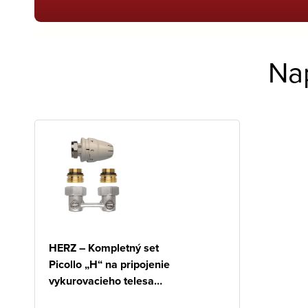
Na
HERZ – Kompletný set
Picollo „H“ na pripojenie
vykurovacieho telesa
typu VK, rohový