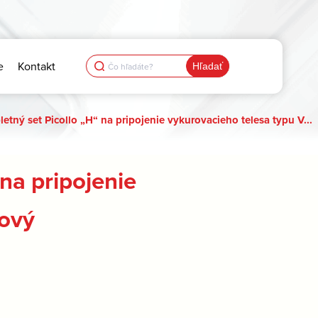
Search
e
Kontakt
for:
tný set Picollo „H“ na pripojenie vykurovacieho telesa typu V...
na pripojenie
hový