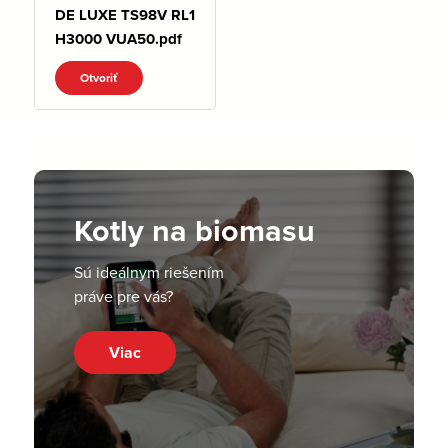
DE LUXE TS98V RL1
H3000 VUA50.pdf
Otvoriť
Kotly na biomasu
Sú ideálnym riešením
práve pre vás?
Viac