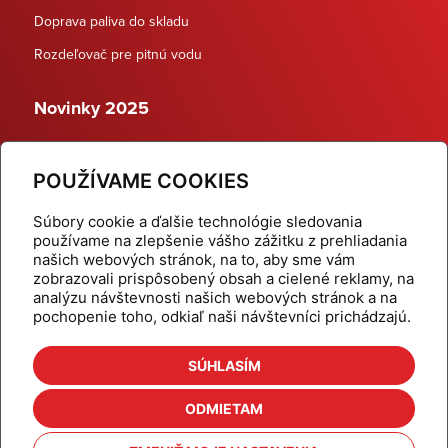
Doprava paliva do skladu
Rozdeľovač pre pitnú vodu
Novinky 2025
Schodiskové rozdeľovače
POUŽÍVAME COOKIES
Dynamické termostatické ventily
Súbory cookie a ďalšie technológie sledovania
používame na zlepšenie vášho zážitku z prehliadania
našich webových stránok, na to, aby sme vám
zobrazovali prispôsobený obsah a cielené reklamy, na
Domov
Produkty
analýzu návštevnosti našich webových stránok a na
pochopenie toho, odkiaľ naši návštevníci prichádzajú.
Aktuality
Odber šikovné tipy
Kalkulačky
Cenníky
SÚHLASÍM
Na stiahnutie
Referencie
ODMIETAM
O nás
Kontakt