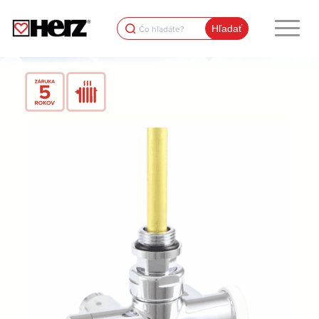
Search
for: