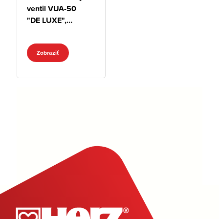
ventil VUA-50
"DE LUXE",
chróm, rohový, s
termostatickým
Zobraziť
zvrškom