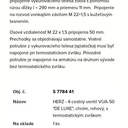
pripojenie vykurovacieho telesa zdola s ponornou
rúrou dĺžky l = 290 mm a priemeru 11 mm. Pripojenie
na rozvod vonkajším závitom M 22×1,5 s kužeľovým
tesnením.
Osová vzdialenosť M 22 x 1,5 pripojenia 50 mm.
Prechodky sa objednávajú samostatne. Vratné
potrubie z vykurovacieho telesa (spiatočka) musí byť
napojené pri termostatickom zvršku. Prívodné
potrubie je napojené na armatúru na druhom vývode
bez termostatického zvršku.
S 7784 41
HERZ - 4-cestný ventil VUA-50
"DE LUXE", chróm, rohový, s
termostatickým zvrškom
1 ks