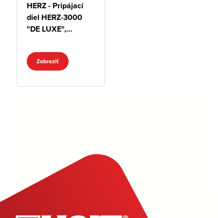
HERZ - Pripájací
diel HERZ-3000
"DE LUXE",
chróm, rohový, s
termostatickým
Zobraziť
zvrškom