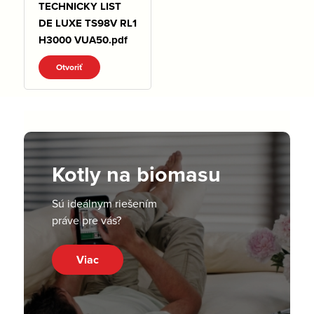
TECHNICKY LIST
DE LUXE TS98V RL1
H3000 VUA50.pdf
Otvoriť
Kotly na biomasu
Sú ideálnym riešením
práve pre vás?
Viac