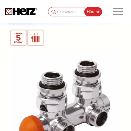
Search
for: