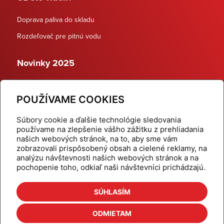
Doprava paliva do skladu
Rozdeľovač pre pitnú vodu
Novinky 2025
Schodiskové rozdeľovače
POUŽÍVAME COOKIES
Dynamické termostatické ventily
Súbory cookie a ďalšie technológie sledovania
používame na zlepšenie vášho zážitku z prehliadania
našich webových stránok, na to, aby sme vám
zobrazovali prispôsobený obsah a cielené reklamy, na
Domov
Produkty
analýzu návštevnosti našich webových stránok a na
pochopenie toho, odkiaľ naši návštevníci prichádzajú.
Aktuality
Odber šikovné tipy
Kalkulačky
Cenníky
SÚHLASÍM
Na stiahnutie
Referencie
ODMIETAM
O nás
Kontakt