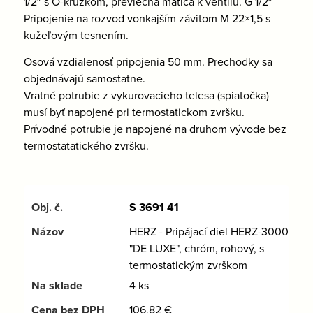
1/2″ s O-krúžkom, prevlečná matica k ventilu. G 1/2″
Pripojenie na rozvod vonkajším závitom M 22×1,5 s
kužeľovým tesnením.
Osová vzdialenosť pripojenia 50 mm. Prechodky sa
objednávajú samostatne.
Vratné potrubie z vykurovacieho telesa (spiatočka)
musí byť napojené pri termostatickom zvršku.
Prívodné potrubie je napojené na druhom vývode bez
termostatatického zvršku.
S 3691 41
HERZ - Pripájací diel HERZ-3000
"DE LUXE", chróm, rohový, s
termostatickým zvrškom
4 ks
106,82
€