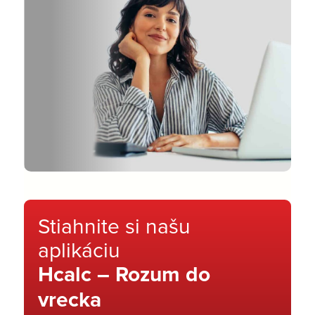
Stiahnite si našu
aplikáciu
Hcalc – Rozum do
vrecka