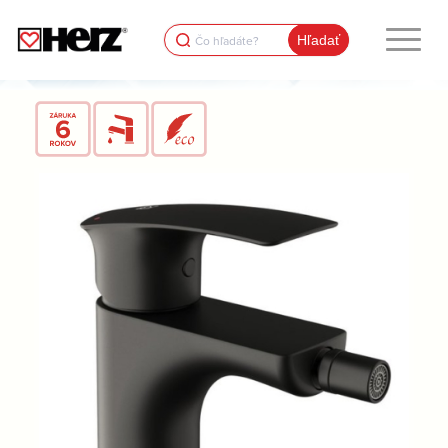
Search
for: