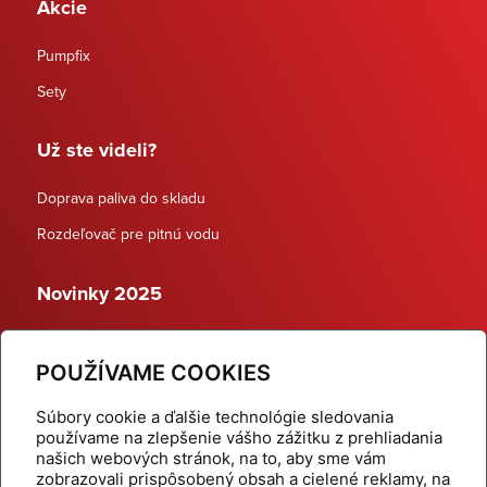
Akcie
Pumpfix
Sety
Už ste videli?
Doprava paliva do skladu
Rozdeľovač pre pitnú vodu
Novinky 2025
Schodiskové rozdeľovače
POUŽÍVAME COOKIES
Dynamické termostatické ventily
Súbory cookie a ďalšie technológie sledovania
používame na zlepšenie vášho zážitku z prehliadania
našich webových stránok, na to, aby sme vám
zobrazovali prispôsobený obsah a cielené reklamy, na