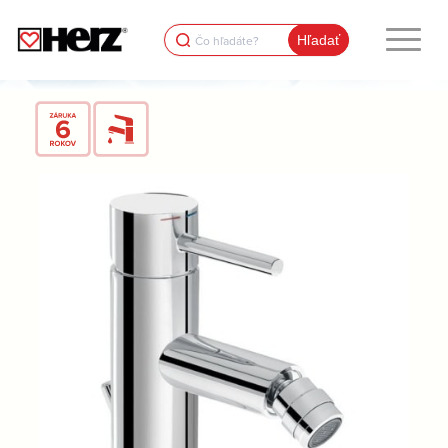
Search
for: