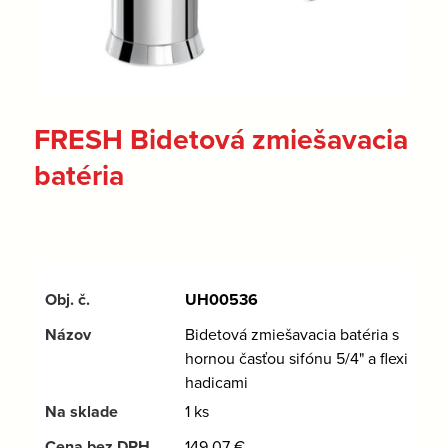
FRESH Bidetová zmiešavacia
batéria
UH00536
Bidetová zmiešavacia batéria s
hornou časťou sifónu 5/4" a flexi
hadicami
1 ks
149,07
€