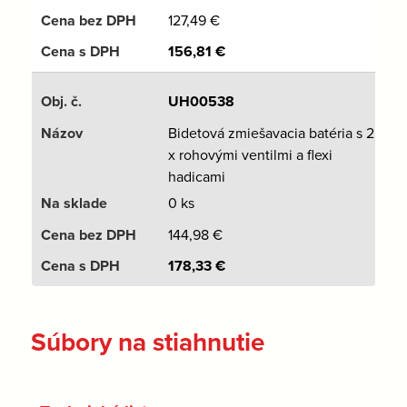
127,49
€
156,81
€
UH00538
Bidetová zmiešavacia batéria s 2
x rohovými ventilmi a flexi
hadicami
0 ks
144,98
€
178,33
€
Súbory na stiahnutie