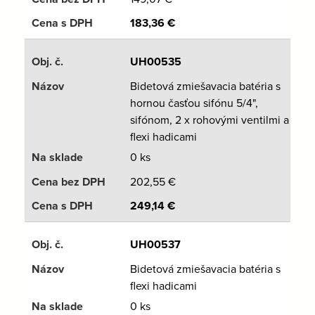
183,36
€
UH00535
Bidetová zmiešavacia batéria s
hornou časťou sifónu 5/4",
sifónom, 2 x rohovými ventilmi a
flexi hadicami
0 ks
202,55
€
249,14
€
UH00537
Bidetová zmiešavacia batéria s
flexi hadicami
0 ks