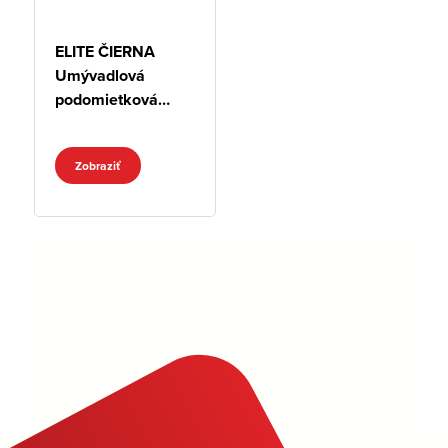
ELITE ČIERNA
Umývadlová
podomietková
batéria
Zobraziť