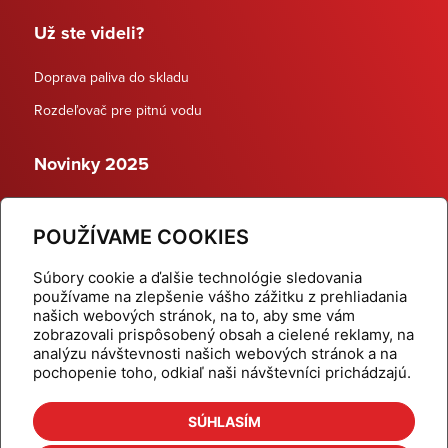
Už ste videli?
Doprava paliva do skladu
Rozdeľovač pre pitnú vodu
Novinky 2025
Schodiskové rozdeľovače
POUŽÍVAME COOKIES
Dynamické termostatické ventily
Súbory cookie a ďalšie technológie sledovania
používame na zlepšenie vášho zážitku z prehliadania
našich webových stránok, na to, aby sme vám
zobrazovali prispôsobený obsah a cielené reklamy, na
Domov
Produkty
analýzu návštevnosti našich webových stránok a na
pochopenie toho, odkiaľ naši návštevníci prichádzajú.
Aktuality
Odber šikovné tipy
Kalkulačky
Cenníky
SÚHLASÍM
Na stiahnutie
Referencie