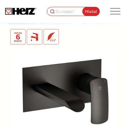
Search
for: