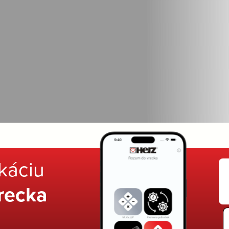
ikáciu
recka