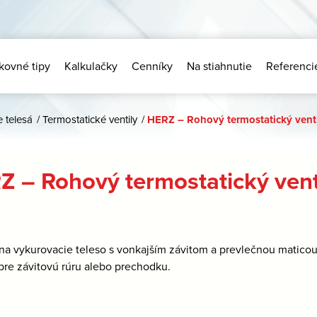
kovné tipy
Kalkulačky
Cenníky
Na stiahnutie
Referenci
e telesá
/
Termostatické ventily
/
HERZ – Rohový termostatický vent
Z – Rohový termostatický vent
 na vykurovacie teleso s vonkajším závitom a prevlečnou matico
pre závitovú rúru alebo prechodku.