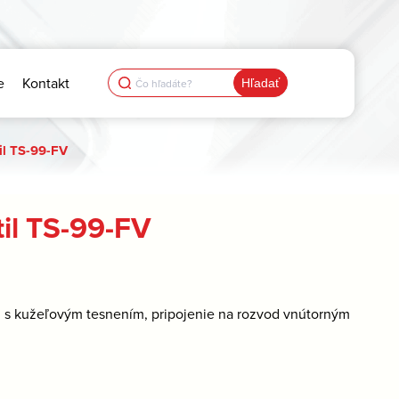
Search
e
Kontakt
for:
il TS-99-FV
il TS-99-FV
u s kužeľovým tesnením, pripojenie na rozvod vnútorným