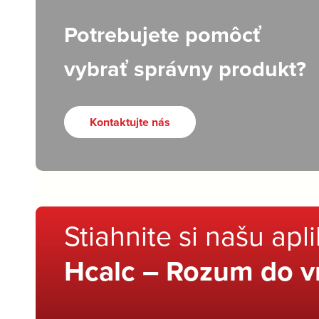
Potrebujete pomôcť
vybrať správny produkt?
Kontaktujte nás
Stiahnite si našu apl
Hcalc – Rozum do v