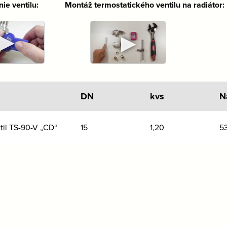
nie ventilu: Montáž termostatického ventilu na radiátor:
►
►
DN
kvs
N
til TS-90-V „CD“
15
1,20
53