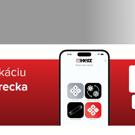
ikáciu
recka