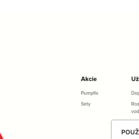
Akcie
Už
Pumpfix
Dop
Sety
Roz
vo
POUŽ