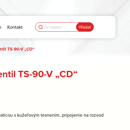
Search
e
Kontakt
for:
ntil TS-90-V „CD“
entil TS-90-V „CD“
maticou s kužeľovým tesnením, pripojenie na rozvod