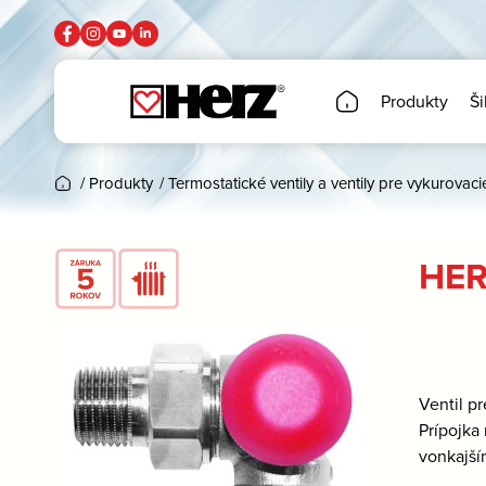
Produkty
Ši
/
Produkty
/
Termostatické ventily a ventily pre vykurovaci
HER
Ventil p
Prípojka
vonkajší