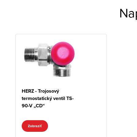
Na
HERZ - Trojosový
termostatický ventil TS-
90-V „CD“
Zobraziť