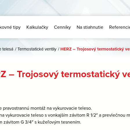
kovné tipy
Kalkulačky
Cenníky
Na stiahnutie
Referenci
e telesá
/
Termostatické ventily
/
HERZ – Trojosový termostatický ve
Z – Trojosový termostatický v
re pravostrannú montáž na vykurovacie teleso.
 na vykurovacie teleso s vonkajším závitom R 1/2″ a prevlečnou 
m závitom G 3/4″ s kužeľovým tesnením.