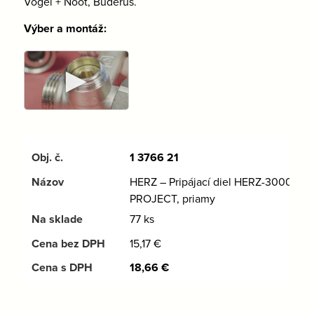
Vogel + Noot, Buderus.
Výber a montáž:
►
1 3766 21
HERZ – Pripájací diel HERZ-3000
PROJECT, priamy
77 ks
15,17
€
18,66
€