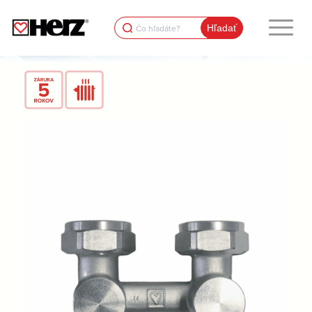
Search
for: