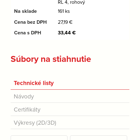
RL 4, rohový
161 ks
27,19
€
33,44
€
Súbory na stiahnutie
Technické listy
Návody
Certifikáty
Výkresy (2D/3D)