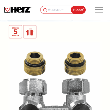
Search
for: