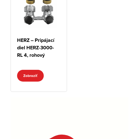
HERZ – Pripájací
diel HERZ-3000-
RL 4, rohový
Zobraziť