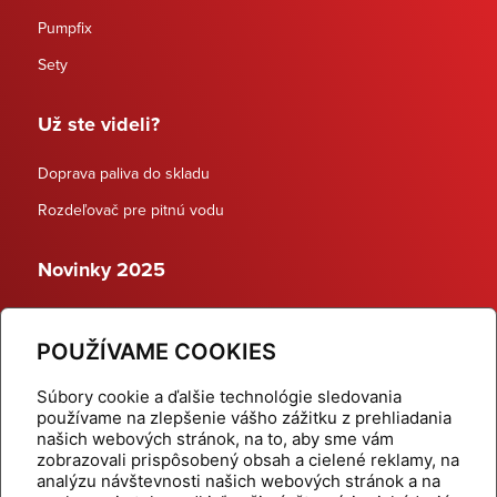
Pumpfix
Sety
Už ste videli?
Doprava paliva do skladu
Rozdeľovač pre pitnú vodu
Novinky 2025
Schodiskové rozdeľovače
POUŽÍVAME COOKIES
Dynamické termostatické ventily
Súbory cookie a ďalšie technológie sledovania
používame na zlepšenie vášho zážitku z prehliadania
našich webových stránok, na to, aby sme vám
zobrazovali prispôsobený obsah a cielené reklamy, na
Domov
Produkty
analýzu návštevnosti našich webových stránok a na