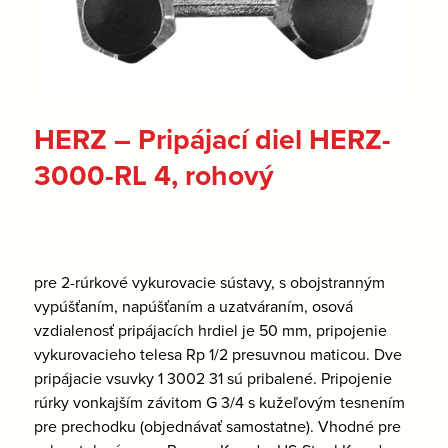
HERZ – Pripájací diel HERZ-
3000-RL 4, rohový
pre 2-rúrkové vykurovacie sústavy, s obojstranným
vypúšťaním, napúšťaním a uzatváraním, osová
vzdialenosť pripájacích hrdiel je 50 mm, pripojenie
vykurovacieho telesa Rp 1/2 presuvnou maticou. Dve
pripájacie vsuvky 1 3002 31 sú pribalené. Pripojenie
rúrky vonkajším závitom G 3/4 s kužeľovým tesnením
pre prechodku (objednávať samostatne). Vhodné pre