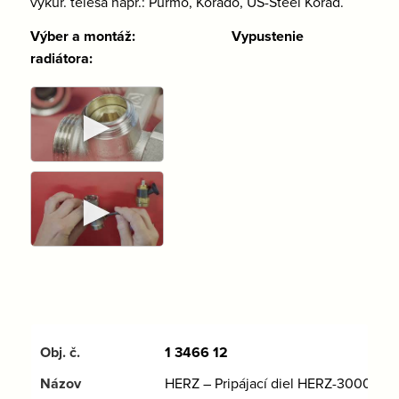
vykur. telesá napr.: Purmo, Korado, US-Steel Korad.
Výber a montáž:
Vypustenie
radiátora:
►
►
1 3466 12
HERZ – Pripájací diel HERZ-3000-