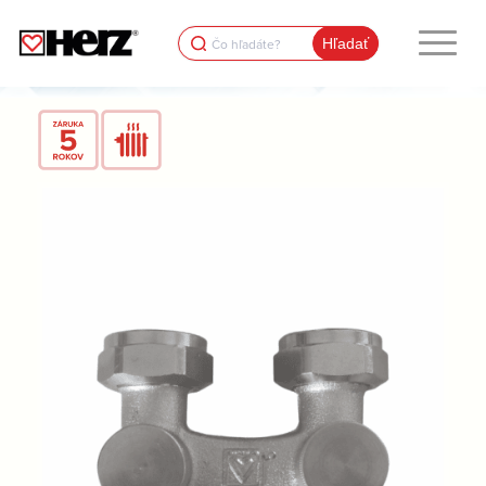
Search
for: