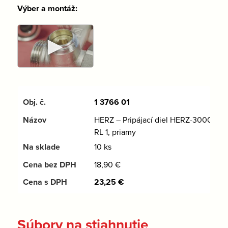
Výber a montáž:
►
1 3766 01
HERZ – Pripájací diel HERZ-3000-
RL 1, priamy
10 ks
18,90
€
23,25
€
Súbory na stiahnutie