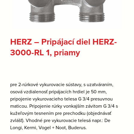
HERZ – Pripájací diel HERZ-
3000-RL 1, priamy
pre 2-rúrkové vykurovacie sústavy, s uzatváraním,
osová vzdialenosť pripájacích hrdiel je 50 mm,
pripojenie vykurovacieho telesa G 3/4 presuvnou
maticou. Pripojenie rúrky vonkajším závitom G 3/4 s
kužeľovým tesnením pre prechodku (objednávať
zvlášť). Vhodné pre vykurovacie telesá napr.: De
Longi, Kermi, Vogel + Noot, Buderus.