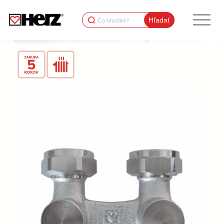
Search
for: