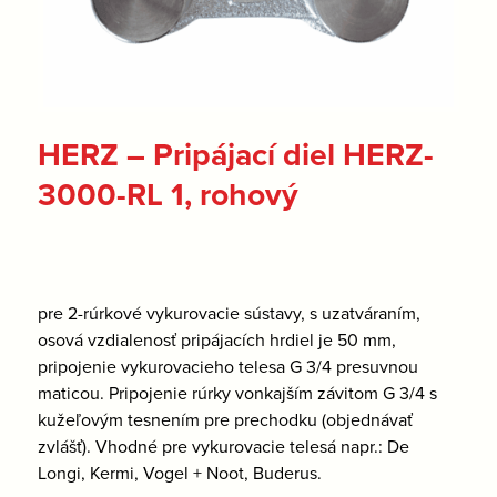
HERZ – Pripájací diel HERZ-
3000-RL 1, rohový
pre 2-rúrkové vykurovacie sústavy, s uzatváraním,
osová vzdialenosť pripájacích hrdiel je 50 mm,
pripojenie vykurovacieho telesa G 3/4 presuvnou
maticou. Pripojenie rúrky vonkajším závitom G 3/4 s
kužeľovým tesnením pre prechodku (objednávať
zvlášť). Vhodné pre vykurovacie telesá napr.: De
Longi, Kermi, Vogel + Noot, Buderus.