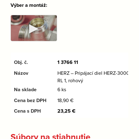
Výber a montáž:
►
1 3766 11
HERZ – Pripájací diel HERZ-3000-
RL 1, rohový
6 ks
18,90
€
23,25
€
Súbory na stiahnutie