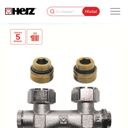
Search
for: