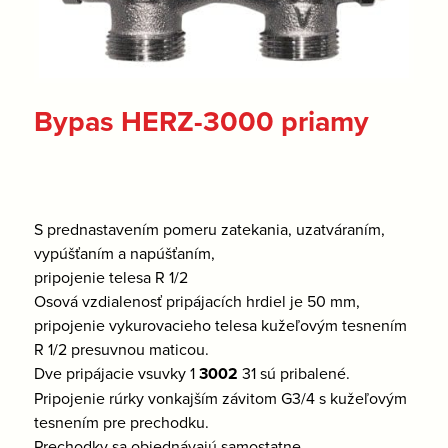
Bypas HERZ-3000 priamy
S prednastavením pomeru zatekania, uzatváraním,
vypúšťaním a napúšťaním,
pripojenie telesa R 1/2
Osová vzdialenosť pripájacích hrdiel je 50 mm,
pripojenie vykurovacieho telesa kužeľovým tesnením
R 1/2 presuvnou maticou.
Dve pripájacie vsuvky 1
3002
31 sú pribalené.
Pripojenie rúrky vonkajším závitom G3/4 s kužeľovým
tesnením pre prechodku.
Prechodky sa objednávajú samostatne.