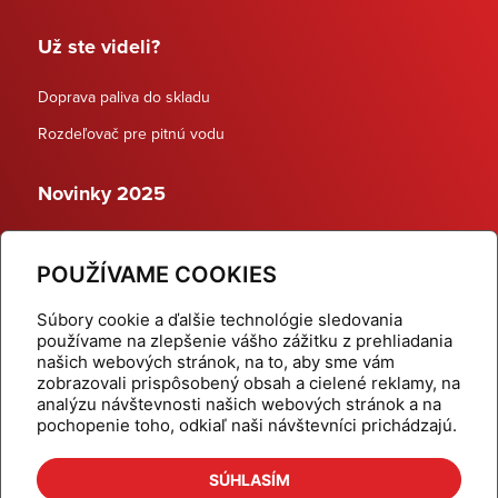
Už ste videli?
Doprava paliva do skladu
Rozdeľovač pre pitnú vodu
Novinky 2025
Schodiskové rozdeľovače
POUŽÍVAME COOKIES
Dynamické termostatické ventily
Súbory cookie a ďalšie technológie sledovania
používame na zlepšenie vášho zážitku z prehliadania
našich webových stránok, na to, aby sme vám
zobrazovali prispôsobený obsah a cielené reklamy, na
Domov
Produkty
analýzu návštevnosti našich webových stránok a na
pochopenie toho, odkiaľ naši návštevníci prichádzajú.
Aktuality
Odber šikovné tipy
Kalkulačky
Cenníky
SÚHLASÍM
Na stiahnutie
Referencie