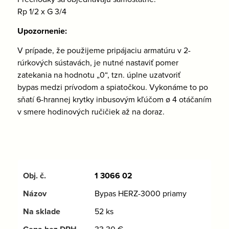
Rp 1/2 x G 3/4
Upozornenie:
V prípade, že použijeme pripájaciu armatúru v 2-
rúrkových sústavách, je nutné nastaviť pomer
zatekania na hodnotu „0“, tzn. úplne uzatvoriť
bypas medzi prívodom a spiatočkou. Vykonáme to po
sňatí 6-hrannej krytky inbusovým kľúčom ø 4 otáčaním
v smere hodinových ručičiek až na doraz.
1 3066 02
Bypas HERZ-3000 priamy
52 ks