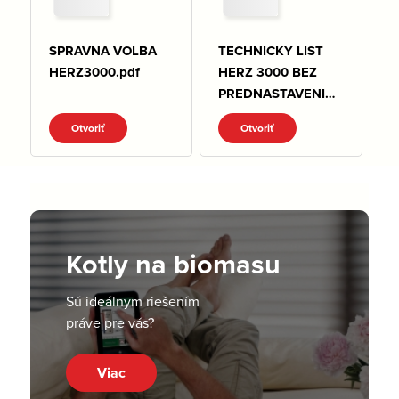
SPRAVNA VOLBA
TECHNICKY LIST
HERZ3000.pdf
HERZ 3000 BEZ
PREDNASTAVENIA.
pdf
Otvoriť
Otvoriť
Kotly na biomasu
Sú ideálnym riešením
práve pre vás?
Viac