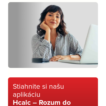
Stiahnite si našu
aplikáciu
Hcalc – Rozum do