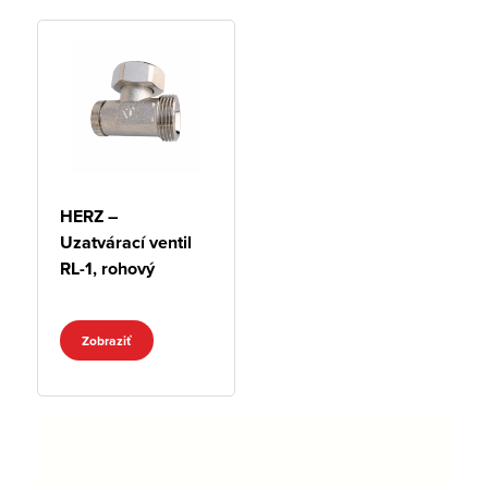
HERZ –
Uzatvárací ventil
RL-1, rohový
Zobraziť