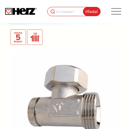
Search
for: