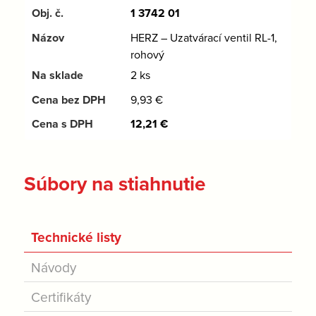
1 3742 01
HERZ – Uzatvárací ventil RL-1,
rohový
2 ks
9,93
€
12,21
€
Súbory na stiahnutie
Technické listy
Návody
Certifikáty