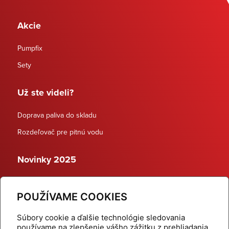
Akcie
Pumpfix
Sety
Už ste videli?
Doprava paliva do skladu
Rozdeľovač pre pitnú vodu
Novinky 2025
Schodiskové rozdeľovače
POUŽÍVAME COOKIES
Dynamické termostatické ventily
Súbory cookie a ďalšie technológie sledovania
používame na zlepšenie vášho zážitku z prehliadania