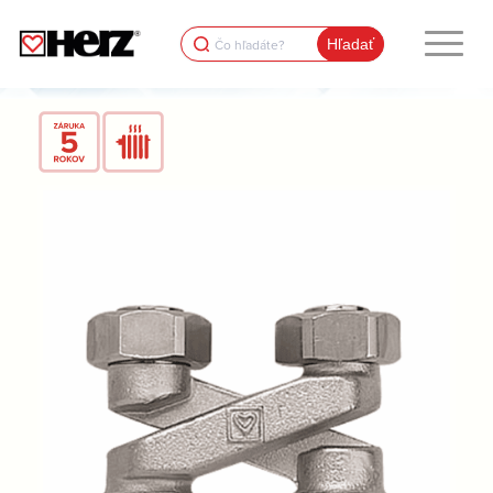
Search
for: