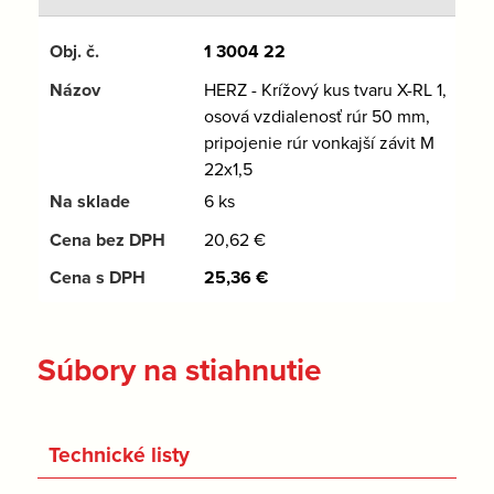
1 3004 22
HERZ - Krížový kus tvaru X-RL 1,
osová vzdialenosť rúr 50 mm,
pripojenie rúr vonkajší závit M
22x1,5
6 ks
20,62
€
25,36
€
Súbory na stiahnutie
Technické listy