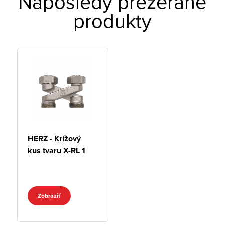
Naposledy prezerané
produkty
HERZ - Krížový
kus tvaru X-RL 1
Zobraziť