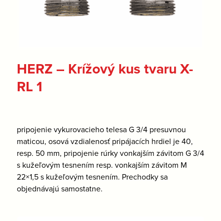
HERZ – Krížový kus tvaru X-
RL 1
pripojenie vykurovacieho telesa G 3/4 presuvnou
maticou, osová vzdialenosť pripájacích hrdiel je 40,
resp. 50 mm, pripojenie rúrky vonkajším závitom G 3/4
s kužeľovým tesnením resp. vonkajším závitom M
22×1,5 s kužeľovým tesnením. Prechodky sa
objednávajú samostatne.