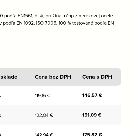
0 podľa EN1561, disk, pružina a čap z nerezovej ocele
by podľa EN 1092, ISO 7005, 100 % testované podľa EN
 sklade
Cena bez DPH
Cena s DPH
146,57
€
s
119,16
€
151,09
€
s
122,84
€
175,82
€
s
142,94
€