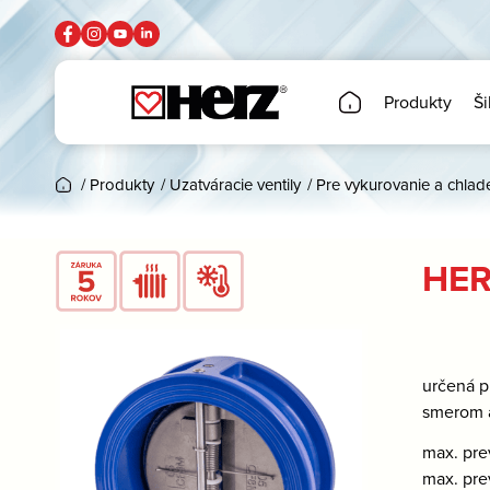
Produkty
Ši
/
Produkty
/
Uzatváracie ventily
/
Pre vykurovanie a chlad
HER
určená p
smerom 
max. pre
max. pre