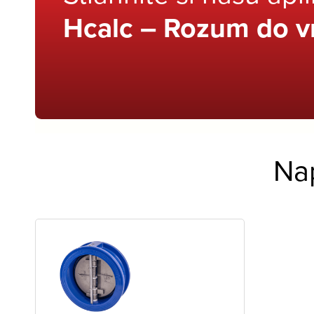
Hcalc – Rozum do v
Na