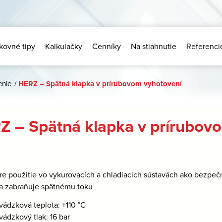
kovné tipy
Kalkulačky
Cenníky
Na stiahnutie
Referenci
enie
/
HERZ – Spätná klapka v prírubovom vyhotovení
Z – Spätná klapka v prírubov
re použitie vo vykurovacích a chladiacich sústavách ako bezpe
a zabraňuje spätnému toku
vádzková teplota: +110 °C
vádzkový tlak: 16 bar