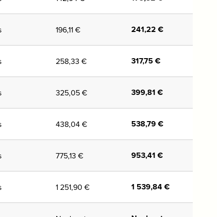
241,22
€
s
196,11
€
317,75
€
s
258,33
€
399,81
€
s
325,05
€
538,79
€
s
438,04
€
953,41
€
s
775,13
€
1 539,84
€
s
1 251,90
€