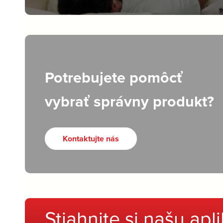
Potrebujete pomôcť
vybrať správny produkt?
Kontaktujte nás
Stiahnite si našu apl