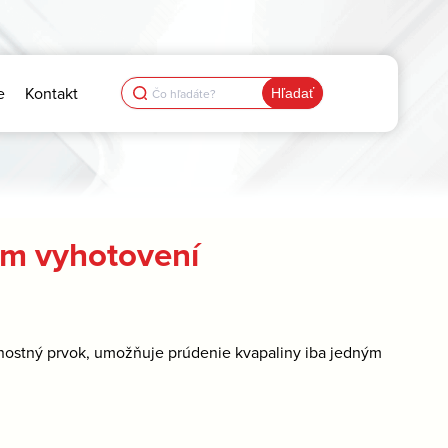
Search
e
Kontakt
for:
om vyhotovení
čnostný prvok, umožňuje prúdenie kvapaliny iba jedným