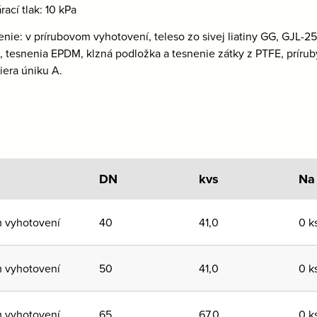
rací tlak: 10 kPa
nie: v prírubovom vyhotovení, teleso zo sivej liatiny GG, GJL-25
, tesnenia EPDM, klzná podložka a tesnenie zátky z PTFE, príru
iera úniku A.
DN
kvs
Na
m vyhotovení
40
41,0
0 k
m vyhotovení
50
41,0
0 k
m vyhotovení
65
67,0
0 k