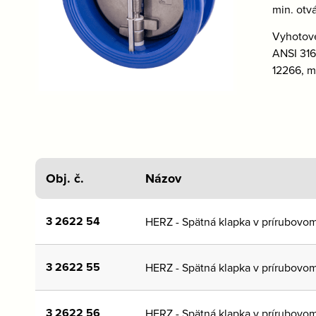
min. otvá
Vyhotove
ANSI 316
12266, m
Obj. č.
Názov
3 2622 54
HERZ - Spätná klapka v prírubovo
3 2622 55
HERZ - Spätná klapka v prírubovo
3 2622 56
HERZ - Spätná klapka v prírubovo