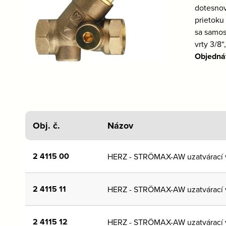
dotesnov
prietoku
sa samos
vrty 3/8
Objedná
Obj. č.
Názov
2 4115 00
HERZ - STRÖMAX-AW uzatvárací v
2 4115 11
HERZ - STRÖMAX-AW uzatvárací v
2 4115 12
HERZ - STRÖMAX-AW uzatvárací v