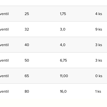
entil
25
1,75
4 ks
entil
32
3,0
9 ks
entil
40
4,0
3 ks
entil
50
6,75
3 ks
entil
65
11,00
0 ks
entil
80
16,0
1 ks