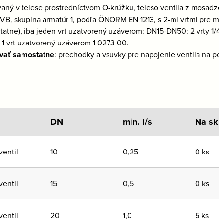
aný v telese prostredníctvom O-krúžku, teleso ventila z mosadz
 VB, skupina armatúr 1, podľa ÖNORM EN 1213, s 2-mi vrtmi pre 
tatne), iba jeden vrt uzatvorený uzáverom: DN15-DN50: 2 vrty 1
“, 1 vrt uzatvorený uzáverom 1 0273 00.
vať samostatne
: prechodky a vsuvky pre napojenie ventila na po
DN
min. l/s
Na sk
entil
10
0,25
0 ks
entil
15
0,5
0 ks
entil
20
1,0
5 ks