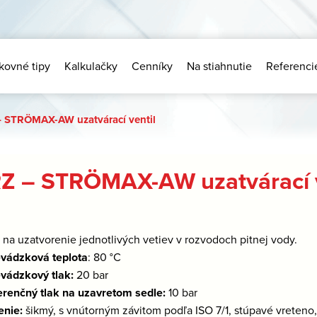
kovné tipy
Kalkulačky
Cenníky
Na stiahnutie
Referenci
 STRÖMAX-AW uzatvárací ventil
Z – STRÖMAX-AW uzatvárací v
:
na uzatvorenie jednotlivých vetiev v rozvodoch pitnej vody.
evádzková teplota
: 80 °C
vádzkový tlak:
20 bar
erenčný tlak na uzavretom sedle:
10 bar
enie:
šikmý, s vnútorným závitom podľa ISO 7/1, stúpavé vreteno