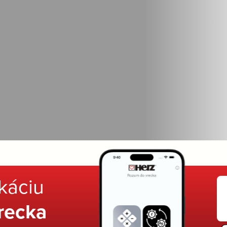
ikáciu
recka