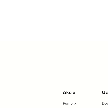
Akcie
Už
Pumpfix
Dop