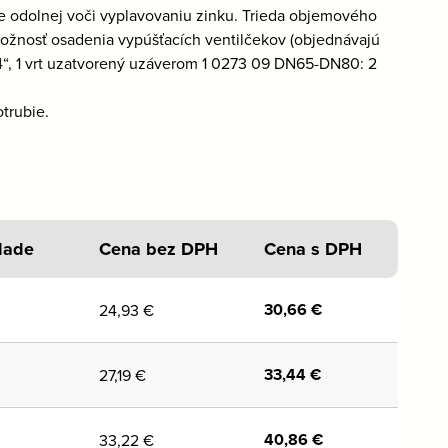
e odolnej voči vyplavovaniu zinku. Trieda objemového
možnosť osadenia vypúšťacích ventilčekov (objednávajú
/4“, 1 vrt uzatvorený uzáverom 1 0273 09 DN65-DN80: 2
trubie.
lade
Cena bez DPH
Cena s DPH
30,66
€
24,93
€
33,44
€
27,19
€
40,86
€
33,22
€