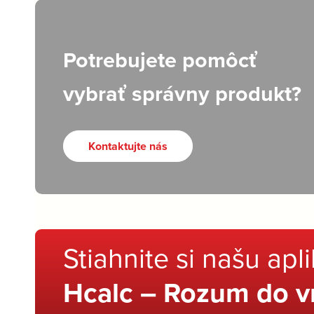
Potrebujete pomôcť
vybrať správny produkt?
Kontaktujte nás
Stiahnite si našu apl
Hcalc – Rozum do v