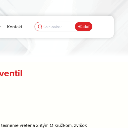
Search
e
Kontakt
for:
entil
, tesnenie vretena 2-itým O-krúžkom, zvršok