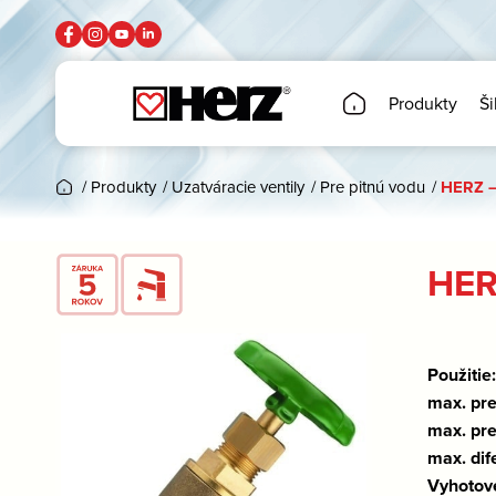
Produkty
Ši
/
Produkty
/
Uzatváracie ventily
/
Pre pitnú vodu
/
HERZ –
HER
Použitie
max. pr
max. pre
max. dif
Vyhotov