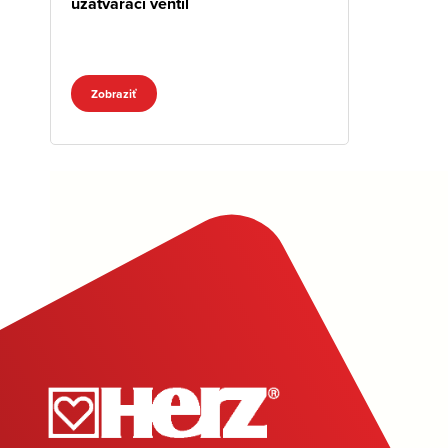
uzatvárací ventil
Zobraziť