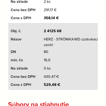
2 ks
291,17
€
358,14
€
2 4125 68
HERZ - STRÖMAX-WD uzatvárací
ventil
80
16,0
0 ks
430,47
€
529,48
€
Súbory na stiahnutie