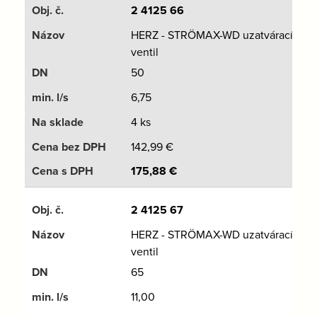
2 4125 66
HERZ - STRÖMAX-WD uzatvárací
ventil
50
6,75
4 ks
142,99
€
175,88
€
2 4125 67
HERZ - STRÖMAX-WD uzatvárací
ventil
65
11,00