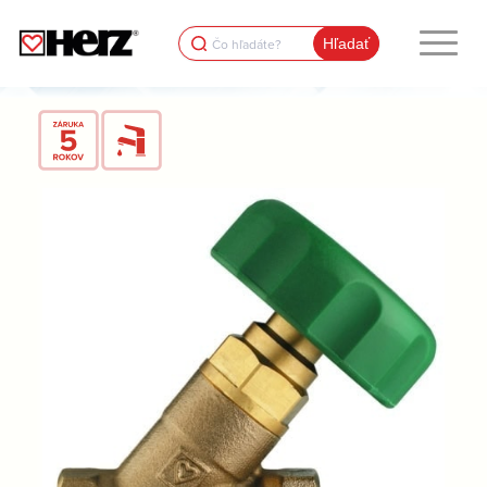
Search
for: