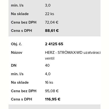
3,0
22 ks
72,04
€
88,61
€
2 4125 65
HERZ - STRÖMAX-WD uzatvárací
ventil
40
4,0
16 ks
95,08
€
116,95
€