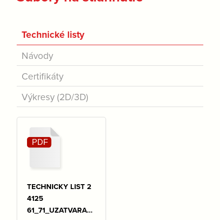
Technické listy
Návody
Certifikáty
Výkresy (2D/3D)
TECHNICKY LIST 2
4125
61_71_UZATVARACI