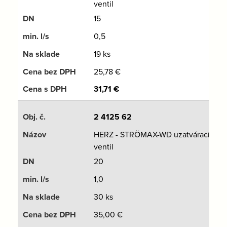
ventil
15
0,5
19 ks
25,78
€
31,71
€
2 4125 62
HERZ - STRÖMAX-WD uzatvárací
ventil
20
1,0
30 ks
35,00
€