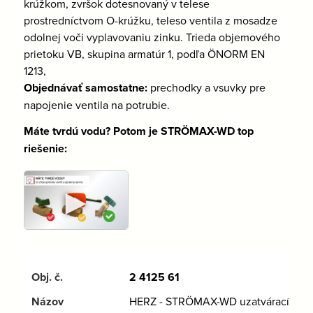
krúžkom, zvršok dotesnovaný v telese
prostredníctvom O-krúžku, teleso ventila z mosadze
odolnej voči vyplavovaniu zinku. Trieda objemového
prietoku VB, skupina armatúr 1, podľa ÖNORM EN
1213,
Objednávať samostatne:
prechodky a vsuvky pre
napojenie ventila na potrubie.
Máte tvrdú vodu? Potom je STRÖMAX-WD top
riešenie:
►
2 4125 61
HERZ - STRÖMAX-WD uzatvárací