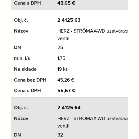
43,05
€
2 4125 63
HERZ - STRÖMAX-WD uzatvárací
ventil
25
1,75
19 ks
45,26
€
55,67
€
2 4125 64
HERZ - STRÖMAX-WD uzatvárací
ventil
32