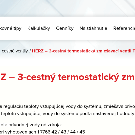
kovné tipy
Kalkulačky
Cenníky
Na stiahnutie
Referenci
- cestné ventily
/
HERZ – 3-cestný termostatický zmiešavací ventil
Z – 3-cestný termostatický zm
a reguláciu teploty vstupujúcej vody do systému, zmiešava prív
 teplotu vstupujúcej vody do systému podľa nastavenej hodnoty
lota prívodnej vody od zdroja:
pri vyhotoveniach 1 7766 42 / 43 / 44 / 45