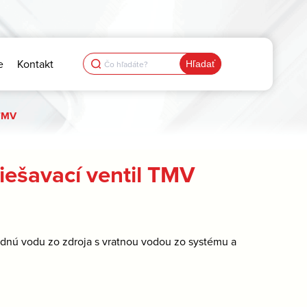
Search
e
Kontakt
for:
 TMV
iešavací ventil TMV
odnú vodu zo zdroja s vratnou vodou zo systému a