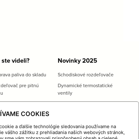
 ste videli?
Novinky 2025
rava paliva do skladu
Schodiskové rozdeľovače
deľovač pre pitnú
Dynamické termostatické
du
ventily
ÍVAME COOKIES
cookie a ďalšie technológie sledovania používame na
ie vášho zážitku z prehliadania našich webových stránok,
aby sme vám zobrazovali prispôsobený obsah a cielené