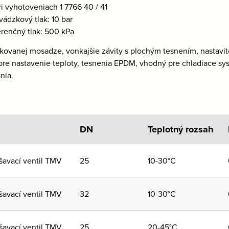
ri vyhotoveniach 1 7766 40 / 41
vádzkový tlak: 10 bar
erenčný tlak: 500 kPa
 kovanej mosadze, vonkajšie závity s plochým tesnením, nastavit
pre nastavenie teploty, tesnenia EPDM, vhodný pre chladiace s
nia.
DN
Teplotný rozsah
šavací ventil TMV
25
10-30°C
šavací ventil TMV
32
10-30°C
šavací ventil TMV
25
20-45°C