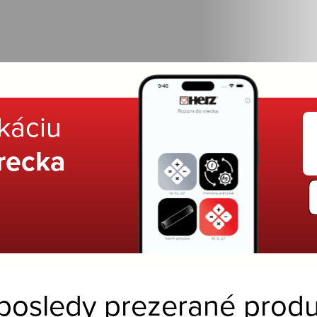
ikáciu
recka
posledy prezerané produ