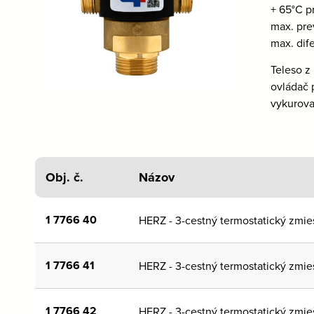
+ 65°C p
max. pre
max. dif
Teleso z
ovládač 
vykurova
Obj. č.
Názov
1 7766 40
HERZ - 3-cestný termostatický zmie
1 7766 41
HERZ - 3-cestný termostatický zmie
1 7766 42
HERZ - 3-cestný termostatický zmie