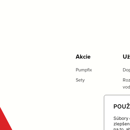
Akcie
Už
Pumpfix
Dop
Sety
Roz
vo
POUŽ
Súbory 
zlepšen
na to, 