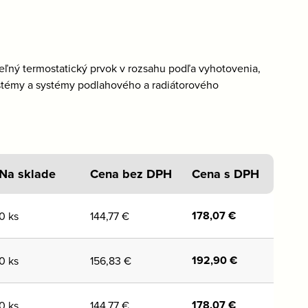
eľný termostatický prvok v rozsahu podľa vyhotovenia,
ystémy a systémy podlahového a radiátorového
Na sklade
Cena bez DPH
Cena s DPH
178,07
€
0 ks
144,77
€
192,90
€
0 ks
156,83
€
178,07
€
0 ks
144,77
€