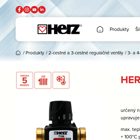
Produkty
Ši
/
Produkty
/
2-cestné a 3-cestné regulačné ventily
/
3- a 4
HER
určený n
upravuje
max. tep
+ 100°C 