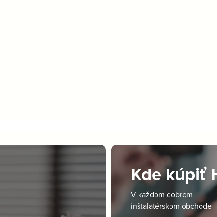
Kde kúpiť
V každom dobrom
inštalatérskom obchode