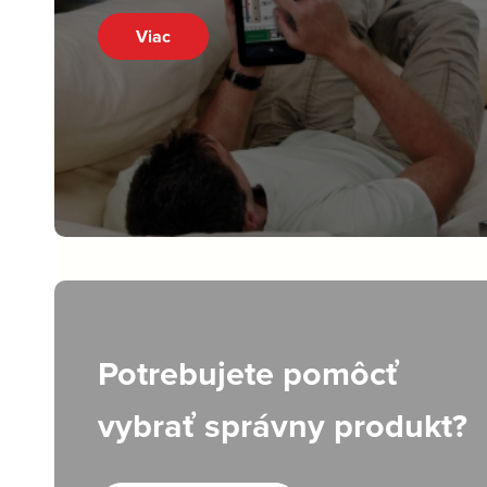
Viac
Potrebujete pomôcť
vybrať správny produkt?