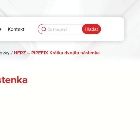
Search
e
Kontakt
for:
rovky
/
HERZ – PIPEFIX Krátka dvojitá nástenka
stenka