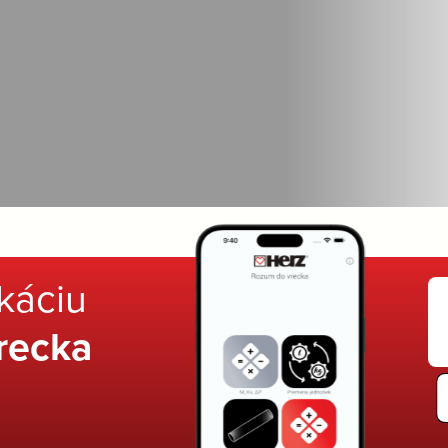
ikáciu
recka