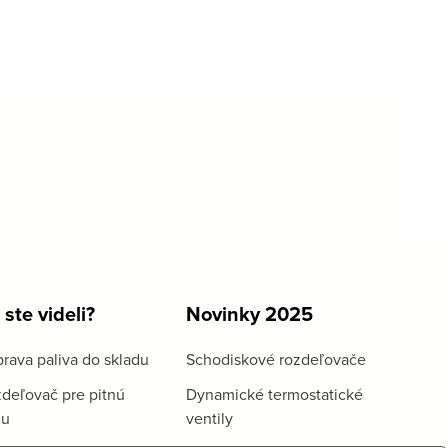
 ste videli?
Novinky 2025
rava paliva do skladu
Schodiskové rozdeľovače
deľovač pre pitnú
Dynamické termostatické
du
ventily