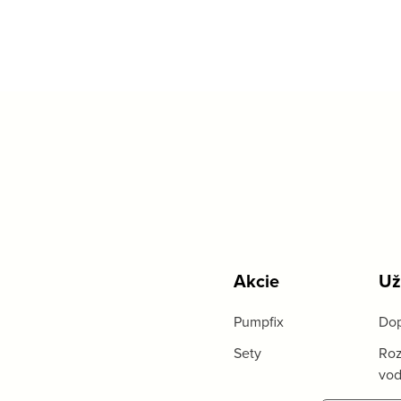
Akcie
Už
Pumpfix
Dop
Sety
Roz
vo