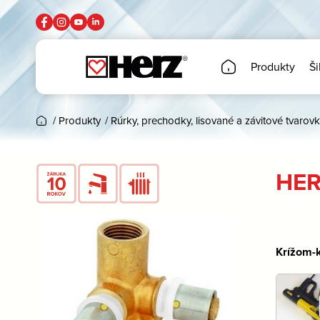
Produkty
Ši
/
Produkty
/
Rúrky, prechodky, lisované a závitové tvarovk
HER
Krížom-k