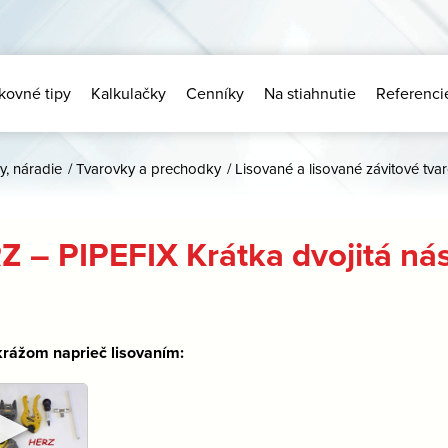
kovné tipy
Kalkulačky
Cenníky
Na stiahnutie
Referenci
y, náradie
/
Tvarovky a prechodky
/
Lisované a lisované závitové tva
Z – PIPEFIX Krátka dvojitá ná
rážom naprieč lisovaním:
►