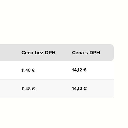
Cena bez DPH
Cena s DPH
14,12
€
11,48
€
14,12
€
11,48
€