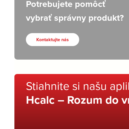
Potrebujete pomôcť
vybrať správny produkt?
Kontaktujte nás
Stiahnite si našu apl
Hcalc – Rozum do v