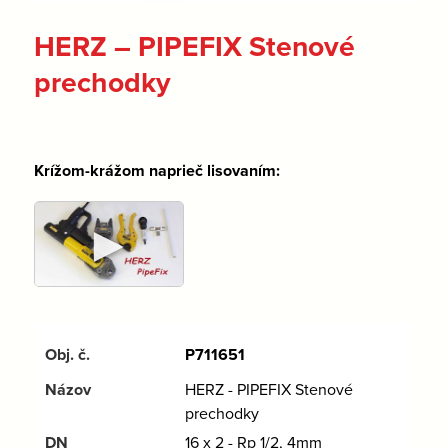
HERZ – PIPEFIX Stenové
prechodky
Krížom-krážom naprieč lisovaním:
►
P711651
HERZ - PIPEFIX Stenové
prechodky
16 x 2 - Rp 1/2, 4mm