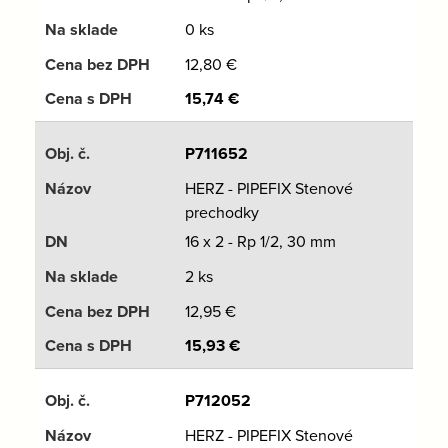
0 ks
12,80
€
15,74
€
P711652
HERZ - PIPEFIX Stenové
prechodky
16 x 2 - Rp 1/2, 30 mm
2 ks
12,95
€
15,93
€
P712052
HERZ - PIPEFIX Stenové