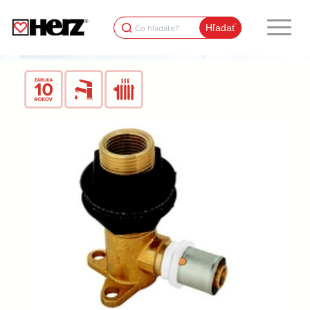
Search
for: