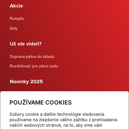
Akcie
Pumpfix
Sety
Už ste videli?
Doprava paliva do skladu
Rozdeľovač pre pitnú vodu
Novinky 2025
Schodiskové rozdeľovače
POUŽÍVAME COOKIES
Dynamické termostatické ventily
Súbory cookie a ďalšie technológie sledovania
používame na zlepšenie vášho zážitku z prehliadania
našich webových stránok, na to, aby sme vám