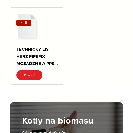
TECHNICKY LIST
HERZ PIPEFIX
MOSADZNE A PPSU
TVAROVKY.pdf
Otvoriť
Kotly na biomasu
Sú ideálnym riešením