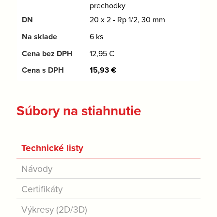
prechodky
20 x 2 - Rp 1/2, 30 mm
6 ks
12,95
€
15,93
€
Súbory na stiahnutie
Technické listy
Návody
Certifikáty
Výkresy (2D/3D)