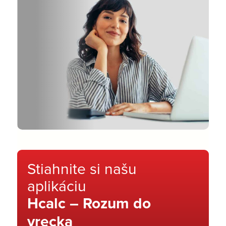
Stiahnite si našu
aplikáciu
Hcalc – Rozum do
vrecka