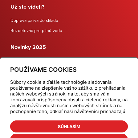
Už ste videli?
Doprava paliva do skladu
Rozdeľovač pre pitnú vodu
Novinky 2025
Schodiskové rozdeľovače
POUŽÍVAME COOKIES
Dynamické termostatické ventily
Súbory cookie a ďalšie technológie sledovania
používame na zlepšenie vášho zážitku z prehliadania
našich webových stránok, na to, aby sme vám
zobrazovali prispôsobený obsah a cielené reklamy, na
Domov
Produkty
analýzu návštevnosti našich webových stránok a na
pochopenie toho, odkiaľ naši návštevníci prichádzajú.
Aktuality
Odber šikovné tipy
Kalkulačky
Cenníky
SÚHLASÍM
Na stiahnutie
Referencie