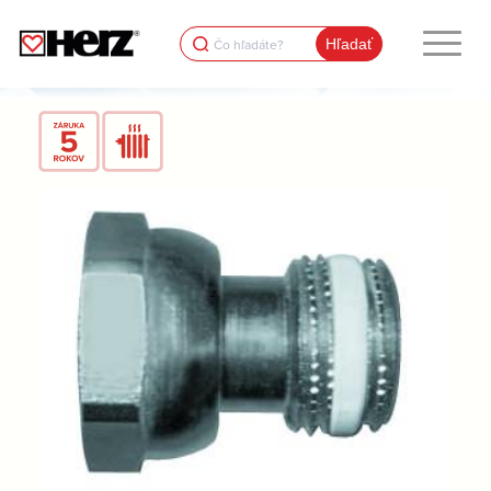
Search
for: