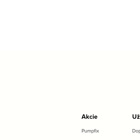
Akcie
Už
Pumpfix
Dop