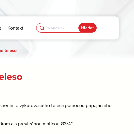
Search
e
Kontakt
for:
e teleso
eleso
esnením a vykurovacieho telesa pomocou pripájacieho
úžkom a s prevlečnou maticou G3/4″.