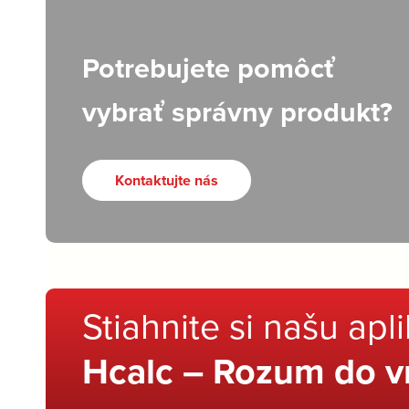
Potrebujete pomôcť
vybrať správny produkt?
Kontaktujte nás
Stiahnite si našu apl
Hcalc – Rozum do v