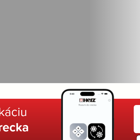
ikáciu
recka