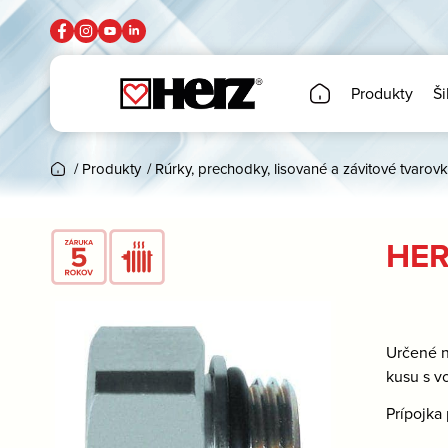
Produkty
Ši
/
Produkty
/
Rúrky, prechodky, lisované a závitové tvarovk
HERZ
Určené n
kusu s v
Prípojka