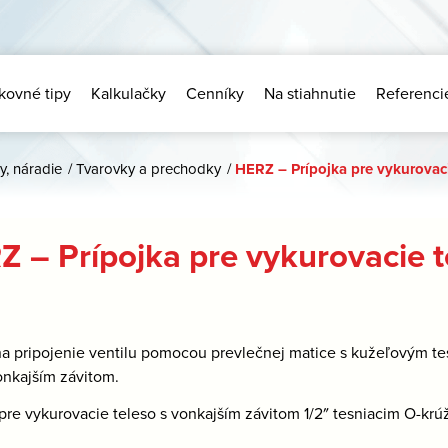
kovné tipy
Kalkulačky
Cenníky
Na stiahnutie
Referenci
y, náradie
/
Tvarovky a prechodky
/
HERZ – Prípojka pre vykurovaci
 – Prípojka pre vykurovacie t
a pripojenie ventilu pomocou prevlečnej matice s kužeľovým t
onkajším závitom.
 pre vykurovacie teleso s vonkajším závitom 1/2″ tesniacim O-kr