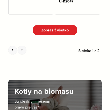
UH12047
Na sklade: 3 ks
Zobraziť všetko
Stránka 1 z 2
1
2
Kotly na biomasu
Sú ideálnym riešením
práve pre vás?