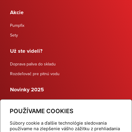
Akcie
Pumpfix
Sety
Už ste videli?
Doprava paliva do skladu
Rozdeľovač pre pitnú vodu
Novinky 2025
Schodiskové rozdeľovače
POUŽÍVAME COOKIES
Dynamické termostatické ventily
Súbory cookie a ďalšie technológie sledovania
používame na zlepšenie vášho zážitku z prehliadania