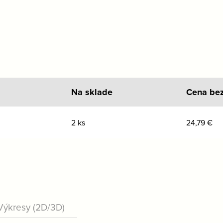
Na sklade
Cena be
2 ks
24,79
€
Výkresy (2D/3D)