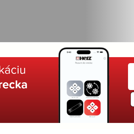
ikáciu
recka