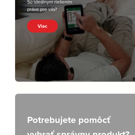
Sú ideálnym riešením
práve pre vás?
Viac
Potrebujete pomôcť
vybrať správny produkt?