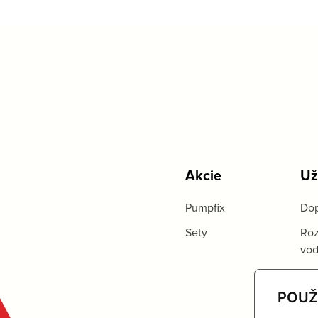
Akcie
Už
Pumpfix
Dop
Sety
Roz
vo
POUŽ