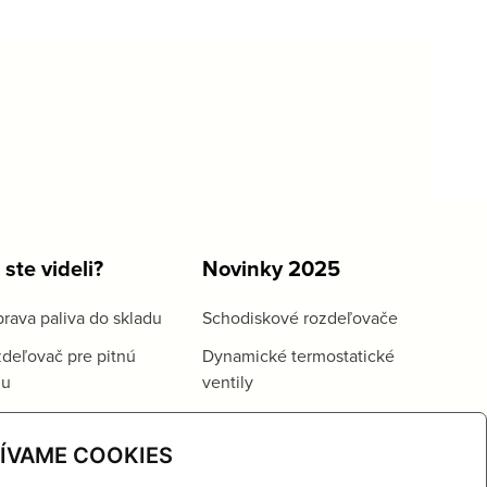
 ste videli?
Novinky 2025
rava paliva do skladu
Schodiskové rozdeľovače
deľovač pre pitnú
Dynamické termostatické
du
ventily
ÍVAME COOKIES