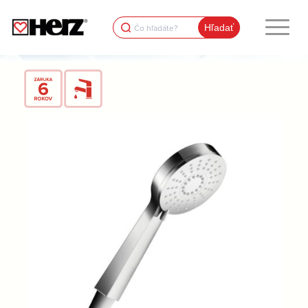
Search
for: