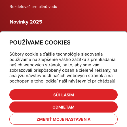
Rozdeľovač pre pitnú vodu
Novinky 2025
Schodiskové rozdeľovače
POUŽÍVAME COOKIES
Dynamické termostatické ventily
Súbory cookie a ďalšie technológie sledovania
používame na zlepšenie vášho zážitku z prehliadania
našich webových stránok, na to, aby sme vám
zobrazovali prispôsobený obsah a cielené reklamy, na
Domov
Produkty
analýzu návštevnosti našich webových stránok a na
pochopenie toho, odkiaľ naši návštevníci prichádzajú.
Aktuality
Odber šikovné tipy
Kalkulačky
Cenníky
SÚHLASÍM
Na stiahnutie
Referencie
ODMIETAM
O nás
Kontakt
ZMENIŤ MOJE NASTAVENIA
Nastavenie cookies