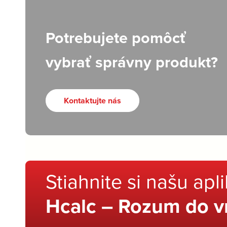
Potrebujete pomôcť
vybrať správny produkt?
Kontaktujte nás
Stiahnite si našu apl
Hcalc – Rozum do v