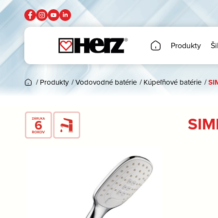
Produkty
Ši
/
Produkty
/
Vodovodné batérie
/
Kúpeľňové batérie
/
SI
SIM