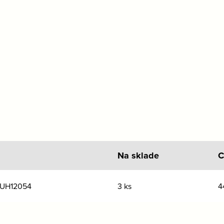
Na sklade
C
 UH12054
3 ks
4