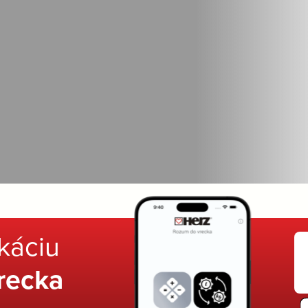
ikáciu
recka