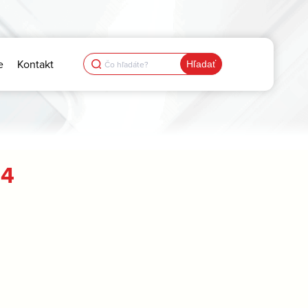
Search
e
Kontakt
for:
54