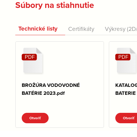
Súbory na stiahnutie
Technické listy
Certifikáty
Výkresy (2D
BROŽÚRA VODOVODNÉ
KATALO
BATÉRIE 2023.pdf
BATERIE 
Otvoriť
Otvoriť