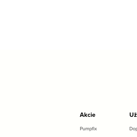
Akcie
Už
Pumpfix
Dop