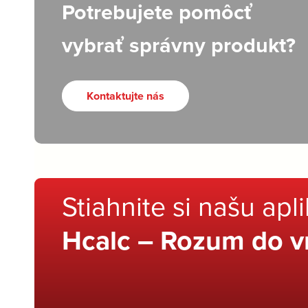
Potrebujete pomôcť
vybrať správny produkt?
Kontaktujte nás
Stiahnite si našu apl
Hcalc – Rozum do v