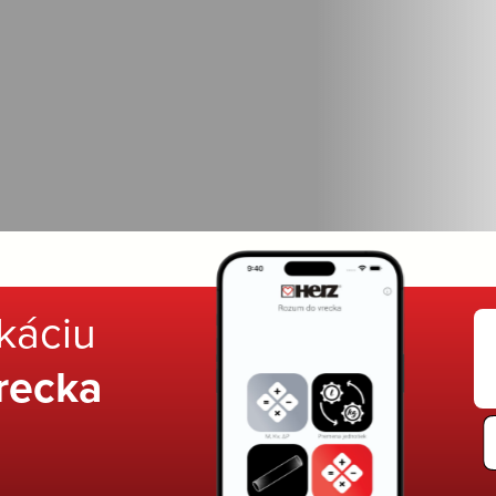
ikáciu
recka