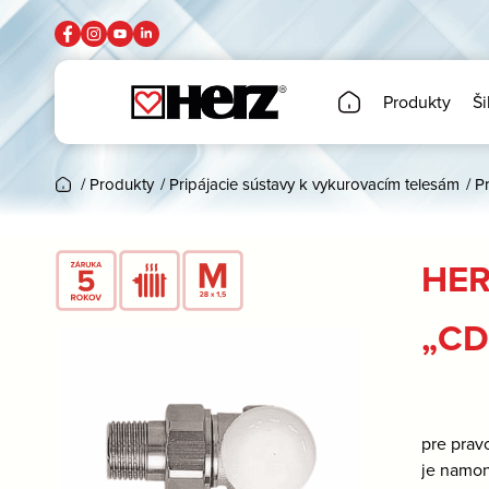
Produkty
Ši
/
Produkty
/
Pripájacie sústavy k vykurovacím telesám
/
P
HER
„CD
pre prav
je namon