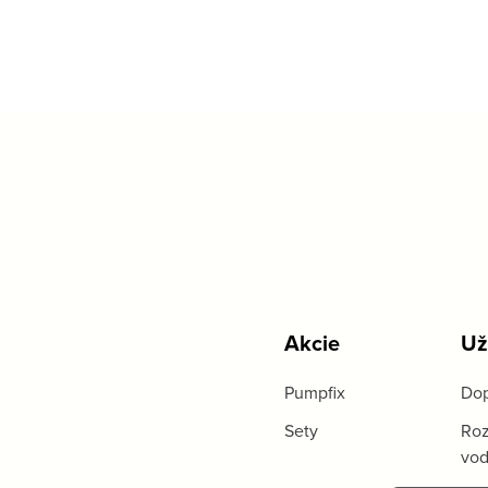
Akcie
Už
Pumpfix
Dop
Sety
Roz
vo