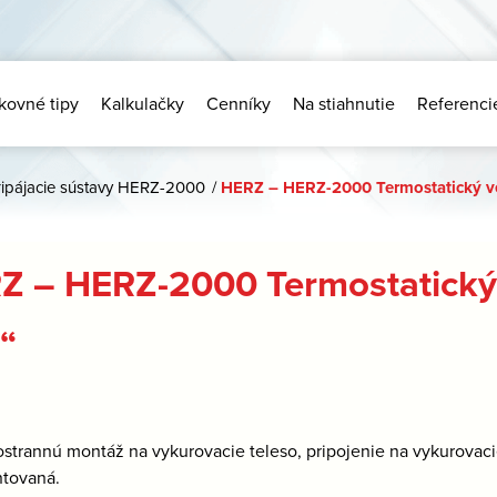
kovné tipy
Kalkulačky
Cenníky
Na stiahnutie
Referenci
ripájacie sústavy HERZ-2000
/
HERZ – HERZ-2000 Termostatický ve
Z – HERZ-2000 Termostatický v
“
ostrannú montáž na vykurovacie teleso, pripojenie na vykurovac
tovaná.