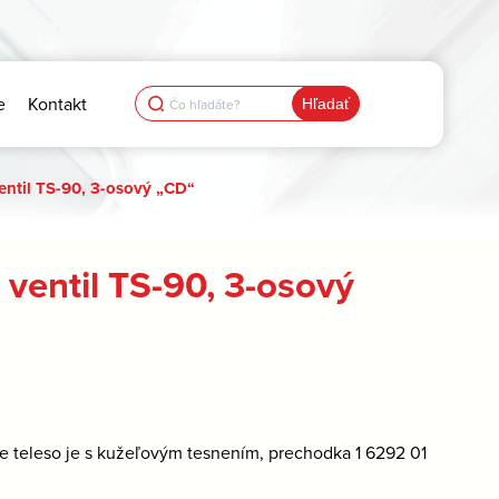
Search
e
Kontakt
for:
ntil TS-90, 3-osový „CD“
entil TS-90, 3-osový
ie teleso je s kužeľovým tesnením, prechodka 1 6292 01