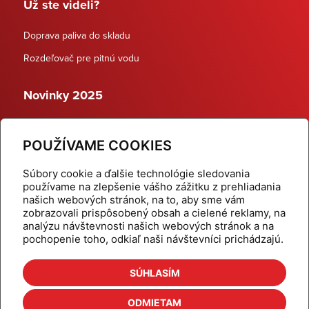
Už ste videli?
Doprava paliva do skladu
Rozdeľovač pre pitnú vodu
Novinky 2025
Schodiskové rozdeľovače
POUŽÍVAME COOKIES
Dynamické termostatické ventily
Súbory cookie a ďalšie technológie sledovania
používame na zlepšenie vášho zážitku z prehliadania
našich webových stránok, na to, aby sme vám
zobrazovali prispôsobený obsah a cielené reklamy, na
Domov
Produkty
analýzu návštevnosti našich webových stránok a na
pochopenie toho, odkiaľ naši návštevníci prichádzajú.
Aktuality
Odber šikovné tipy
Kalkulačky
Cenníky
SÚHLASÍM
Na stiahnutie
Referencie
ODMIETAM
O nás
Kontakt