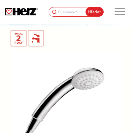
Search
for: